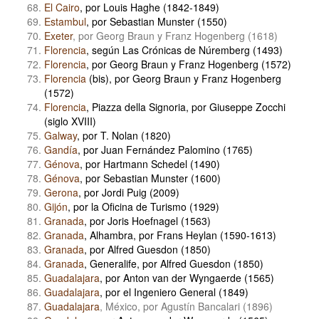
El Cairo
, por Louis Haghe (1842-1849)
Estambul
, por Sebastian Munster (1550)
Exeter
, por Georg Braun y Franz Hogenberg (1618)
Florencia
, según Las Crónicas de Núremberg (1493)
Florencia
, por Georg Braun y Franz Hogenberg (1572)
Florencia
(bis), por Georg Braun y Franz Hogenberg
(1572)
Florencia
, Piazza della Signoria, por Giuseppe Zocchi
(siglo XVIII)
Galway
, por T. Nolan (1820)
Gandía
, por Juan Fernández Palomino (1765)
Génova
, por Hartmann Schedel (1490)
Génova
, por Sebastian Munster (1600)
Gerona
, por Jordi Puig (2009)
Gijón
, por la Oficina de Turismo (1929)
Granada
, por Joris Hoefnagel (1563)
Granada
, Alhambra, por Frans Heylan (1590-1613)
Granada
, por Alfred Guesdon (1850)
Granada
, Generalife, por Alfred Guesdon (1850)
Guadalajara
, por Anton van der Wyngaerde (1565)
Guadalajara
, por el Ingeniero General (1849)
Guadalajara
, México, por Agustín Bancalari (1896)