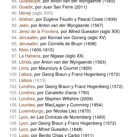
Guadalupe
, por Anton van der Wyngaerde (1565)
Guadix
, por Juan San Ferre (2011)
Himeji
(siglo XVII)
Isfahan
, por Eugène Feudin y Pascal Coste (1839)
Jaén
, por Anton van der Wyngaerde (1567)
Jerez de la Frontera
, por Alfred Guesdon (siglo XIX)
Jerusalén
, por Konrad von Günerg (siglo XV)
Jerusalén
, por Cornelis de Bruyn (1698)
Kioto
(1600-1615)
La Habana
, por Nigase (siglo XX)
Lérida
, por Anton van der Wyngaerde (1563)
Lima
, por Maunoury & Courret (1820)
Lisboa
, por Georg Braun y Franz Hogenberg (1572)
Lisboa
(1613)
Londres
, por Georg Braun y Franz Hogenberg (1572)
Londres
, por Canaletto (hacia 1750)
Londres
, por Stephen Wiltshire (2009)
Lourdes
, por MacLagan y Cumming (1954)
Luxemburgo
, por Nicolas Liez (1870)
Lyon
, en
Las Crónicas de Nuremberg
(1493)
Lyon
, por Georg Braun y Franz Hogenberg (1572)
Lyon
, por Alfred Guesdon (1848)
Lugo
, por Benito Chias y Carbó (1911)