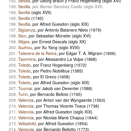
Sevilla
, por Georg Braun y Franz Hogenberg (siglo XVI)
Sevilla
, por Alonso Sánchez Coello (siglo XVI)
Sevilla
(siglo XVII)
Sevilla
(1740)
Sevilla
, por Alfred Guesdon (siglo XIX)
Sigüenza
, por Antonio Batanero Nieto (1979)
Sion
, por Sebastian Münster (siglo XVI)
Sitges
, por Ernest Descals (siglo XX)
Suzhou
, por Xu Yang (siglo XVIII)
Talavera de la Reina
, por Edgar T. A. Wigram (1906)
Taormina
, por Alessandro La Volpe (1868)
Toledo
, por Franz Hogenberg (1572)
Toledo
, por Pedro Nobilibus (1585)
Toledo
, por El Greco (1608)
Toledo
, por Alfred Guesdon (siglo XIX)
Tournai
,
por Jakob van Deventer (1588)
Turín
, por Bernardo Belloto (1745)
Valencia
, por Anton van der Wyngaerde (1563)
Valencia
, por Thomas Vicente Tosca (1738)
Valencia
, por Alfred Guesdon (siglo XIX)
Valencia
, por Nicolas-Marie Chapuy (1844)
Valladolid
, por Alfred Guesdon (1854)
Varsovia
, por Bernardo Bellotto (1773)