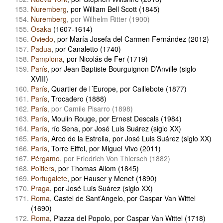
Nuremberg
, por William Bell Scott (1845)
Nuremberg
, por Wilhelm Ritter (1900)
Osaka
(1607-1614)
Oviedo
, por María Josefa del Carmen Fernández (2012)
Padua
, por Canaletto (1740)
Pamplona
, por Nicolás de Fer (1719)
París
, por Jean Baptiste Bourguignon D’Anville (siglo
XVIII)
París
, Quartier de l´Europe, por Caillebote (1877)
París
, Trocadero (1888)
París
, por Camile Pisarro (1898)
París
, Moulin Rouge, por Ernest Descals (1984)
París
, río Sena, por José Luis Suárez (siglo XX)
París
, Arco de la Estrella, por José Luis Suárez (siglo XX)
París
, Torre Eiffel, por Miguel Vivo (2011)
Pérgamo
, por Friedrich Von Thiersch (1882)
Poitiers
, por Thomas Allom (1845)
Portugalete
, por Hauser y Menet (1890)
Praga
, por José Luis Suárez (siglo XX)
Roma
, Castel de Sant’Angelo, por Caspar Van Wittel
(1690)
Roma
, Piazza del Popolo, por Caspar Van Wittel (1718)