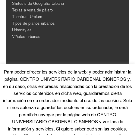
Síntesis de Geografía Urbana
Texas a vista de pájaro
Theatrum Urbium
Tipos de planos urbanos
Urbanity.es
Viñetas urbanas
Para poder ofrecer los servicios de la web: y poder administrar la
ESTADÍSTICAS
página, CENTRO UNIVERSITARIO CARDENAL CISNEROS y,
en su caso, otras empresas relacionadas con la prestación de los
Contador de Visitas
servicios contenidos en dicha web, guardaremos cierta
información en su ordenador mediante el uso de las cookies. Solo
si nos autoriza a guardar las cookies en su ordenador, le será
permitido navegar por la página web de CENTRO
UNIVERSITARIO CARDENAL CISNEROS y ver toda la
información y servicios. Si quiere saber qué son las cookies,
© 2026 La Ciudad en el Arte
|
Proudly powered by WordPress
|
Theme: Skirmish
by
Blank Themes