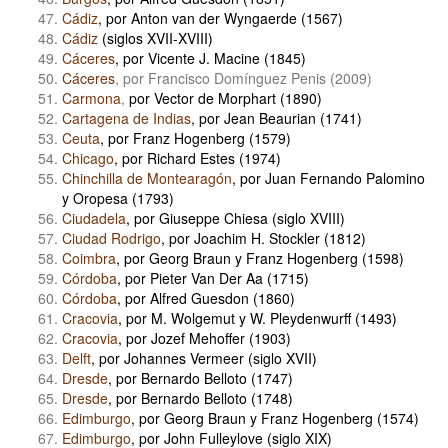
Cádiz
, por Anton van der Wyngaerde (1567)
Cádiz
(siglos XVII-XVIII)
Cáceres
, por Vicente J. Macine (1845)
Cáceres
, por Francisco Domínguez Penis (2009)
Carmona
,
por Vector de Morphart (1890)
Cartagena de Indias
, por Jean Beaurian (1741)
Ceuta
, por Franz Hogenberg (1579)
Chicago
, por Richard Estes (1974)
Chinchilla de Montearagón
, por Juan Fernando Palomino
y Oropesa (1793)
Ciudadela
, por Giuseppe Chiesa (siglo XVIII)
Ciudad Rodrigo
, por Joachim H. Stockler (1812)
Coimbra
, por Georg Braun y Franz Hogenberg (1598)
Córdoba
, por Pieter Van Der Aa (1715)
Córdoba
, por Alfred Guesdon (1860)
Cracovia
, por M. Wolgemut y W. Pleydenwurff (1493)
Cracovia
, por Jozef Mehoffer (1903)
Delft
, por Johannes Vermeer (siglo XVII)
Dresde
, por Bernardo Belloto (1747)
Dresde
, por Bernardo Belloto (1748)
Edimburgo
, por Georg Braun y Franz Hogenberg (1574)
Edimburgo
, por John Fulleylove (siglo XIX)