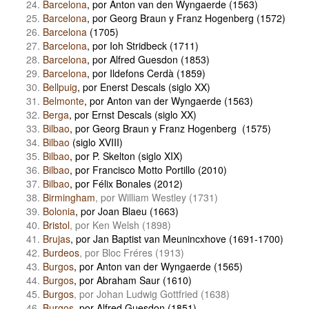
Barcelona
, por Anton van den Wyngaerde (1563)
Barcelona
, por Georg Braun y Franz Hogenberg (1572)
Barcelona
(1705)
Barcelona
, por Ioh Stridbeck (1711)
Barcelona
, por Alfred Guesdon (1853)
Barcelona
, por Ildefons Cerdà (1859)
Bellpuig
, por Enerst Descals (siglo XX)
Belmonte
, por Anton van der Wyngaerde (1563)
Berga
, por Ernst Descals (siglo XX)
Bilbao
, por Georg Braun y Franz Hogenberg (1575)
Bilbao
(siglo XVIII)
Bilbao
, por P. Skelton (siglo XIX)
Bilbao
, por Francisco Motto Portillo (2010)
Bilbao
, por Félix Bonales (2012)
Birmingham
, por William Westley (1731)
Bolonia
, por Joan Blaeu (1663)
Bristol
, por Ken Welsh (1898)
Brujas
, por Jan Baptist van Meunincxhove (1691-1700)
Burdeos
, por Bloc Fréres (1913)
Burgos
, por Anton van der Wyngaerde (1565)
Burgos
, por Abraham Saur (1610)
Burgos
, por Johan Ludwig Gottfried (1638)
Burgos
, por Alfred Guesdon (1851)