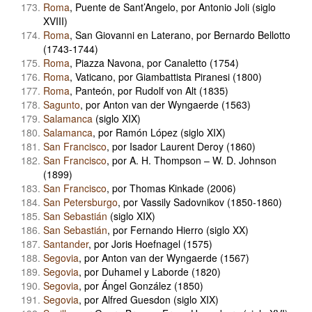
Roma
, Puente de Sant’Angelo, por Antonio Joli (siglo
XVIII)
Roma
, San Giovanni en Laterano, por Bernardo Bellotto
(1743-1744)
Roma
, Piazza Navona, por Canaletto (1754)
Roma
, Vaticano, por Giambattista Piranesi (1800)
Roma
, Panteón, por Rudolf von Alt (1835)
Sagunto
, por Anton van der Wyngaerde (1563)
Salamanca
(siglo XIX)
Salamanca
, por Ramón López (siglo XIX)
San Francisco
, por Isador Laurent Deroy (1860)
San Francisco
, por A. H. Thompson – W. D. Johnson
(1899)
San Francisco
, por Thomas Kinkade (2006)
San Petersburgo
, por Vassily Sadovnikov (1850-1860)
San Sebastián
(siglo XIX)
San Sebastián
, por Fernando Hierro (siglo XX)
Santander
, por Joris Hoefnagel (1575)
Segovia
, por Anton van der Wyngaerde (1567)
Segovia
, por Duhamel y Laborde (1820)
Segovia
, por Ángel González (1850)
Segovia
, por Alfred Guesdon (siglo XIX)