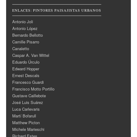
ENLACES: PINTORES PAISAJISTAS URBANOS
Antonio Joli
Antonio López
Bernardo Bellotto
Camille Pisarro
Canaletto
Caspar A. Van Wittel
Eduardo Úrculo
Edward Hopper
Ernest Descals
Francesco Guardi
Francisco Motto Portillo
Gustave Caillebote
José Luis Suárez
Luca Carlevaris
Martí Bofarull
Matthew Picton
Michele Marieschi
Richard Estes