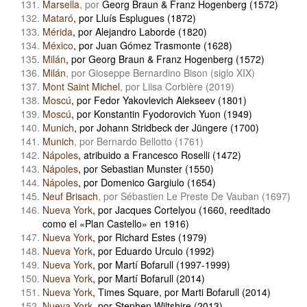
Marsella
, por
Georg Braun & Franz Hogenberg (1572)
Mataró
, por Lluís Esplugues (1872)
Mérida
, por Alejandro Laborde (1820)
México
, por Juan Gómez Trasmonte (1628)
Milán
, por Georg Braun & Franz Hogenberg (1572)
Milán
, por Gioseppe Bernardino Bison (siglo XIX)
Mont Saint Michel
, por Liisa Corbière (2019)
Moscú
, por Fedor Yakovlevich Alekseev (1801)
Moscú
, por Konstantin Fyodorovich Yuon (1949)
Munich
, por Johann Stridbeck der Jüngere (1700)
Munich
, por Bernardo Bellotto (1761)
Nápoles
, atribuido a Francesco Roselli (1472)
Nápoles
, por Sebastian Munster (1550)
Nápoles
, por Domenico Gargiulo (1654)
Neuf Brisach
, por Sébastien Le Preste De Vauban (1697)
Nueva York
, por Jacques Cortelyou (1660, reeditado
como el «Plan Castello» en 1916)
Nueva York
, por Richard Estes (1979)
Nueva York
, por Eduardo Urculo (1992)
Nueva York
, por Martí Bofarull (1997-1999)
Nueva York
, por Martí Bofarull (2014)
Nueva York
, Times Square, por Marti Bofarull (2014)
Nueva York
, por Stephen Wiltshire (2013)