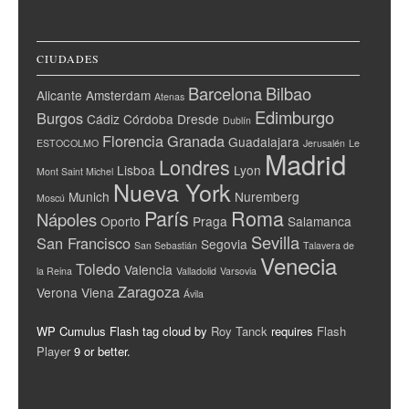
CIUDADES
Barcelona
Bilbao
Alicante
Amsterdam
Atenas
Edimburgo
Burgos
Cádiz
Córdoba
Dresde
Dublín
Florencia
Granada
Guadalajara
ESTOCOLMO
Jerusalén
Le
Madrid
Londres
Lisboa
Lyon
Mont Saint Michel
Nueva York
Munich
Nuremberg
Moscú
París
Roma
Nápoles
Oporto
Praga
Salamanca
Sevilla
San Francisco
Segovia
San Sebastián
Talavera de
Venecia
Toledo
Valencia
la Reina
Valladolid
Varsovia
Zaragoza
Verona
Viena
Ávila
WP Cumulus Flash tag cloud by
Roy Tanck
requires
Flash
Player
9 or better.