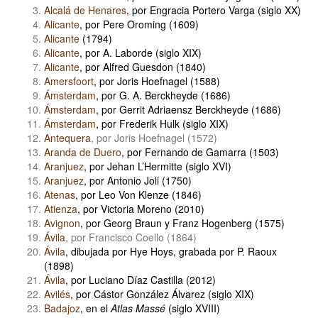
Alcalá de Henares
, por Engracia Portero Varga (siglo XX)
Alicante
, por Pere Oroming (1609)
Alicante
(1794)
Alicante
, por A. Laborde (siglo XIX)
Alicante
, por Alfred Guesdon (1840)
Amersfoort
, por Joris Hoefnagel (1588)
Ámsterdam
, por G. A. Berckheyde (1686)
Ámsterdam
, por Gerrit Adriaensz Berckheyde (1686)
Ámsterdam
, por Frederik Hulk (siglo XIX)
Antequera
, por Joris Hoefnagel (1572)
Aranda de Duero
, por Fernando de Gamarra (1503)
Aranjuez
, por Jehan L’Hermitte (siglo XVI)
Aranjuez
, por Antonio Joli (1750)
Atenas
, por Leo Von Klenze (1846)
Atienza
, por Victoria Moreno (2010)
Avignon
, por Georg Braun y Franz Hogenberg (1575)
Ávila
, por Francisco Coello (1864)
Ávila
, dibujada por Hye Hoys, grabada por P. Raoux
(1898)
Ávila
, por Luciano Díaz Castilla (2012)
Avilés
, por Cástor González Álvarez (siglo XIX)
Badajoz
, en el
Atlas Massé
(siglo XVIII)