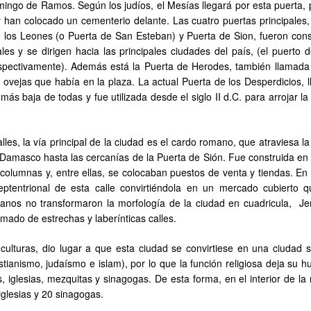
omingo de Ramos. Según los judíos, el Mesías llegará por esta puerta, 
han colocado un cementerio delante. Las cuatro puertas principales,
 los Leones (o Puerta de San Esteban) y Puerta de Sion, fueron cons
es y se dirigen hacia las principales ciudades del país, (el puerto d
spectivamente). Además está la Puerta de Herodes, también llamada
 ovejas que había en la plaza. La actual Puerta de los Desperdicios, 
ás baja de todas y fue utilizada desde el siglo II d.C. para arrojar l
lles, la vía principal de la ciudad es el cardo romano, que atraviesa l
e Damasco hasta las cercanías de la Puerta de Sión. Fue construida en 
 columnas y, entre ellas, se colocaban puestos de venta y tiendas. En 
septentrional de esta calle convirtiéndola en un mercado cubierto 
manos no transformaron la morfología de la ciudad en cuadricula, Je
mado de estrechas y laberínticas calles.
 culturas, dio lugar a que esta ciudad se convirtiese en una ciudad 
stianismo, judaísmo e islam), por lo que la función religiosa deja su h
, iglesias, mezquitas y sinagogas. De esta forma, en el interior de la
glesias y 20 sinagogas.