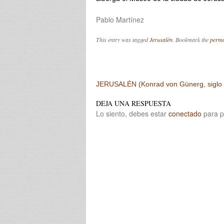
Pablo Martínez
This entry was tagged
Jerusalén
. Bookmark the
perma
Post navigation
JERUSALÉN (Konrad von Günerg, siglo
DEJA UNA RESPUESTA
Lo siento, debes estar
conectado
para p