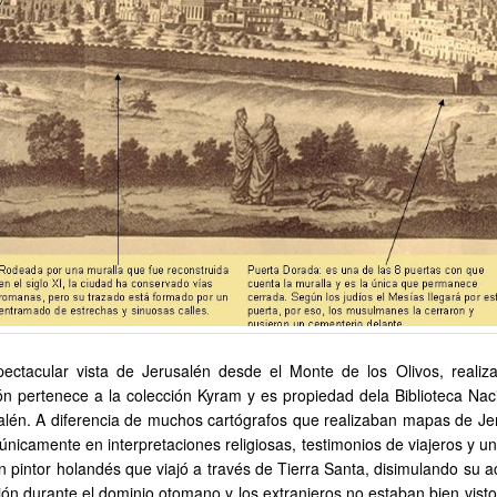
tacular vista de Jerusalén desde el Monte de los Olivos, realiz
ión pertenece a la colección Kyram y es propiedad dela Biblioteca Nac
salén. A diferencia de muchos cartógrafos que realizaban mapas de Je
únicamente en interpretaciones religiosas, testimonios de viajeros y u
n pintor holandés que viajó a través de Tierra Santa, disimulando su a
ión durante el dominio otomano y los extranjeros no estaban bien visto