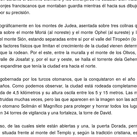
monjes franciscanos que montaban guardia mientras él hacia sus dibuj
or su precisión.
eográficamente en los montes de Judea, asentada sobre tres colinas 
túa sobre el monte Moriá (al noreste) y el monte Ophel (al sureste) y 
el monte Sión, estando separadas entre sí por el valle del Tiropeón (l
s factores físicos que limitan el crecimiento de la ciudad vienen dete
ue la rodean. Por el este, entre la muralla y el monte de los Olivos, 
alle de Josafat y, por el sur y oeste, se halla el torrente dela Gehe
 expandirse que tenía la ciudad era hacia el norte.
 gobernada por los turcos otomanos, que la conquistaron en el año
 años. Como podemos observar, la ciudad está rodeada completame
a de 4,5 kilómetros y su altura oscila entre los 5 y 15 metros. Las m
struidas muchas veces, pero las que aparecen en la imagen son las act
n otomano Solimán el Magnífico para proteger y honrar todos los lug
34 torres de vigilancia y una fortaleza, la torre de David.
so, de las cuales siete están abiertas y una, la puerta Dorada, pe
 situada frente al monte del Templo y, según la tradición cristiana, e