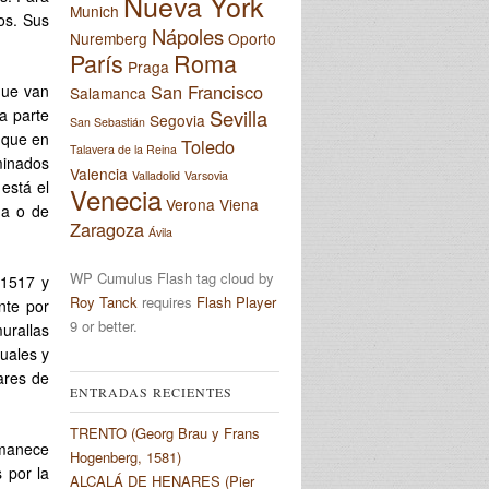
Nueva York
Munich
os. Sus
Nápoles
Nuremberg
Oporto
París
Roma
Praga
San Francisco
que van
Salamanca
Sevilla
la parte
Segovia
San Sebastián
o que en
Toledo
Talavera de la Reina
rminados
Valencia
Valladolid
Varsovia
está el
Venecia
Verona
Viena
na o de
Zaragoza
Ávila
WP Cumulus Flash tag cloud by
 1517 y
Roy Tanck
requires
Flash Player
nte por
9 or better.
urallas
uales y
ares de
ENTRADAS RECIENTES
TRENTO (Georg Brau y Frans
rmanece
Hogenberg, 1581)
s por la
ALCALÁ DE HENARES (Pier