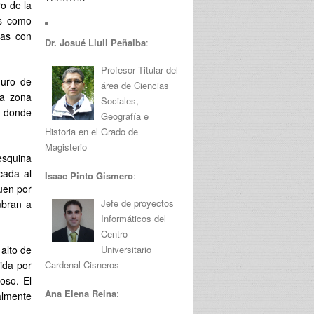
o de la
es como
tas con
Dr. Josué Llull Peñalba
:
Profesor Titular del
muro de
área de Ciencias
la zona
Sociales,
, donde
Geografía e
Historia en el Grado de
Magisterio
 esquina
cada al
Isaac Pinto Gismero
:
guen por
Jefe de proyectos
mbran a
Informáticos del
Centro
Universitario
alto de
Cardenal Cisneros
uida por
oso. El
Ana Elena Reina
:
almente