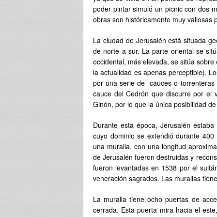
poder pintar simuló un picnic con dos 
obras son históricamente muy valiosas p
La ciudad de Jerusalén está situada g
de norte a sur. La parte oriental se si
occidental, más elevada, se sitúa sobre 
la actualidad es apenas perceptible). Lo
por una serie de cauces o torrenteras q
cauce del Cedrón que discurre por el v
Ginón, por lo que la única posibilidad de
Durante esta época, Jerusalén estaba
cuyo dominio se extendió durante 400
una muralla, con una longitud aproximad
de Jerusalén fueron destruidas y recon
fueron levantadas en 1538 por el sultá
veneración sagrados. Las murallas tienen 
La muralla tiene ocho puertas de acce
cerrada. Esta puerta mira hacia el este,