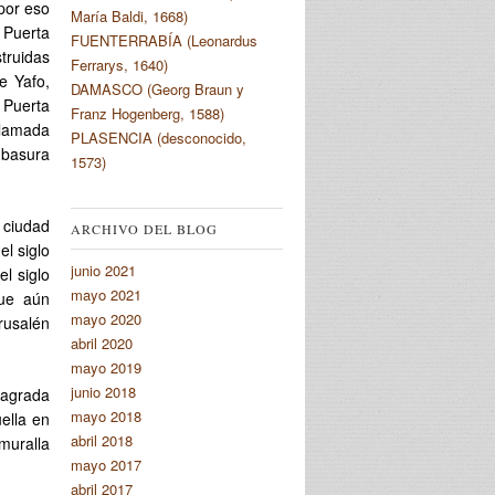
por eso
María Baldi, 1668)
 Puerta
FUENTERRABÍA (Leonardus
truidas
Ferrarys, 1640)
e Yafo,
DAMASCO (Georg Braun y
 Puerta
Franz Hogenberg, 1588)
llamada
PLASENCIA (desconocido,
a basura
1573)
a ciudad
ARCHIVO DEL BLOG
el siglo
junio 2021
el siglo
mayo 2021
que aún
mayo 2020
rusalén
abril 2020
mayo 2019
junio 2018
sagrada
mayo 2018
uella en
abril 2018
 muralla
mayo 2017
abril 2017