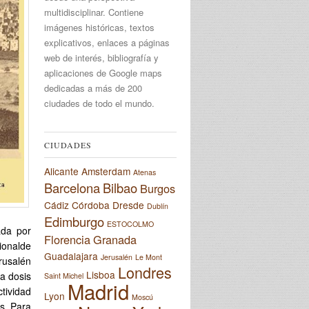
multidisciplinar. Contiene
imágenes históricas, textos
explicativos, enlaces a páginas
web de interés, bibliografía y
aplicaciones de Google maps
dedicadas a más de 200
ciudades de todo el mundo.
CIUDADES
Alicante
Amsterdam
Atenas
Barcelona
Bilbao
Burgos
Cádiz
Córdoba
Dresde
Dublín
Edimburgo
ESTOCOLMO
ada por
Florencia
Granada
ionalde
Guadalajara
Jerusalén
Le Mont
rusalén
Londres
Lisboa
na dosis
Saint Michel
Madrid
ctividad
Lyon
Moscú
s. Para