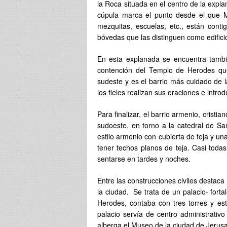
la Roca situada en el centro de la exp
cúpula marca el punto desde el que Ma
mezquitas, escuelas, etc., están cont
bóvedas que las distinguen como edifici
En esta explanada se encuentra tambi
contención del Templo de Herodes que
sudeste y es el barrio más cuidado de 
los fieles realizan sus oraciones e introd
Para finalizar, el barrio armenio, crist
sudoeste, en torno a la catedral de San
estilo armenio con cubierta de teja y un
tener techos planos de teja. Casi toda
sentarse en tardes y noches.
Entre las construcciones civiles destac
la ciudad. Se trata de un palacio- fort
Herodes, contaba con tres torres y es
palacio servía de centro administrativ
alberga el Museo de la ciudad de Jerusa