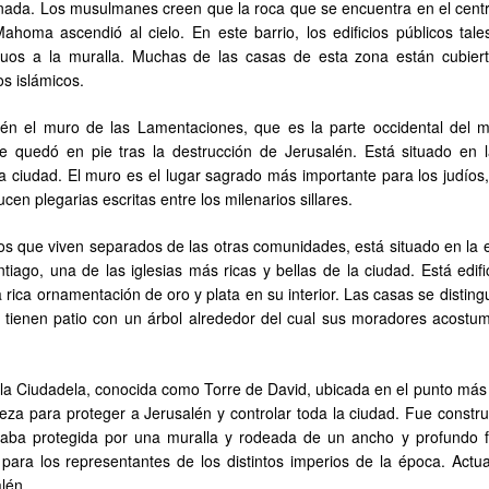
lanada. Los musulmanes creen que la roca que se encuentra en el centr
homa ascendió al cielo. En este barrio, los edificios públicos tal
iguos a la muralla. Muchas de las casas de esta zona están cubier
os islámicos.
én el muro de las Lamentaciones, que es la parte occidental del 
 quedó en pie tras la destrucción de Jerusalén. Está situado en 
la ciudad. El muro es el lugar sagrado más importante para los judíos
ucen plegarias escritas entre los milenarios sillares.
ianos que viven separados de las otras comunidades, está situado en la
tiago, una de las iglesias más ricas y bellas de la ciudad. Está edifi
a rica ornamentación de oro y plata en su interior. Las casas se distin
s tienen patio con un árbol alrededor del cual sus moradores acostu
a la Ciudadela, conocida como Torre de David, ubicada en el punto más 
aleza para proteger a Jerusalén y controlar toda la ciudad. Fue constr
taba protegida por una muralla y rodeada de un ancho y profundo f
o para los representantes de los distintos imperios de la época. Actu
lén.