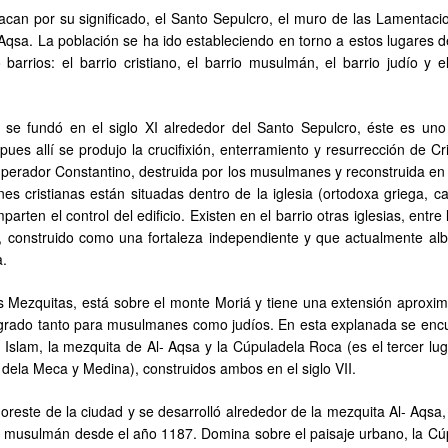
tacan por su significado, el Santo Sepulcro, el muro de las Lamentacio
Aqsa. La población se ha ido estableciendo en torno a estos lugares de
arrios: el barrio cristiano, el barrio musulmán, el barrio judío y el
te, se fundó en el siglo XI alrededor del Santo Sepulcro, éste es uno
ues allí se produjo la crucifixión, enterramiento y resurrección de Cr
emperador Constantino, destruida por los musulmanes y reconstruida en 
es cristianas están situadas dentro de la iglesia (ortodoxa griega, ca
arten el control del edificio. Existen en el barrio otras iglesias, entre
, construido como una fortaleza independiente y que actualmente alb
a.
s Mezquitas, está sobre el monte Moriá y tiene una extensión aproxi
sagrado tanto para musulmanes como judíos. En esta explanada se enc
 Islam, la mezquita de Al- Aqsa y la Cúpuladela Roca (es el tercer lu
ela Meca y Medina), construidos ambos en el siglo VII.
oreste de la ciudad y se desarrolló alrededor de la mezquita Al- Aqsa,
ol musulmán desde el año 1187. Domina sobre el paisaje urbano, la Cú