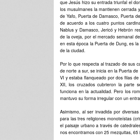
que Jesús hizo su entrada triunfal el d
los musulmanes la mantienen cerrada y 
de Yafo, Puerta de Damasco, Puerta de
de acuerdo a los cuatro puntos cardinal
Nablus y Damasco, Jericó y Hebrón re
de la oveja, por el mercado semanal de
en esta época la Puerta de Dung, es la m
de la ciudad.
Por lo que respecta al trazado de sus ca
de norte a sur, se inicia en la Puerta d
VI y estaba flanqueado por dos filas de
XII, los cruzados cubrieron la parte 
funciona en la actualidad. Pero los ro
mantuvo su forma irregular con un entra
Asimismo, al ser invadida por diversas
para las tres religiones monoteístas (cri
el paisaje urbano a través de catedrales
nos encontramos con 25 mezquitas, 65 i