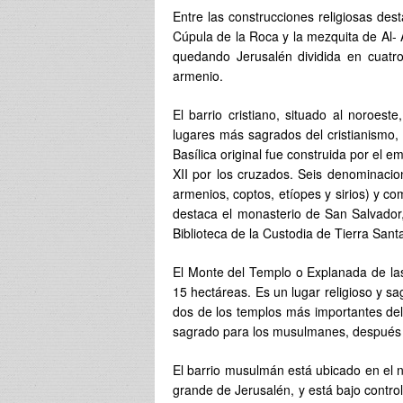
Entre las construcciones religiosas des
Cúpula de la Roca y la mezquita de Al- 
quedando Jerusalén dividida en cuatro b
armenio.
El barrio cristiano, situado al noroes
lugares más sagrados del cristianismo, p
Basílica original fue construida por el 
XII por los cruzados. Seis denominacion
armenios, coptos, etíopes y sirios) y comp
destaca el monasterio de San Salvador
Biblioteca de la Custodia de Tierra Sant
El Monte del Templo o Explanada de la
15 hectáreas. Es un lugar religioso y 
dos de los templos más importantes del
sagrado para los musulmanes, después d
El barrio musulmán está ubicado en el n
grande de Jerusalén, y está bajo contr