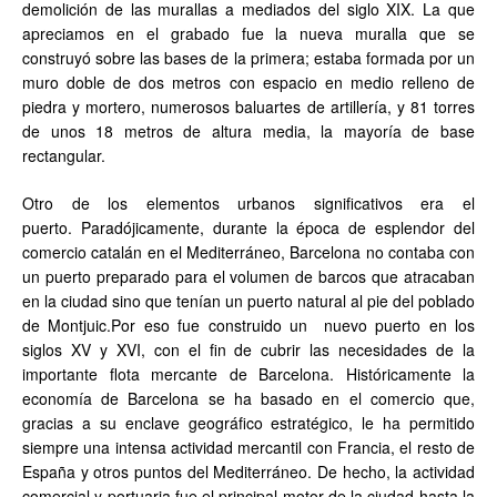
demolición de las murallas a mediados del siglo XIX. La que
apreciamos en el grabado fue la nueva muralla que se
construyó sobre las bases de la primera; estaba formada por un
muro doble de dos metros con espacio en medio relleno de
piedra y mortero, numerosos baluartes de artillería, y 81 torres
de unos 18 metros de altura media, la mayoría de base
rectangular.
Otro de los elementos urbanos significativos era el
puerto. Paradójicamente, durante la época de esplendor del
comercio catalán en el Mediterráneo, Barcelona no contaba con
un puerto preparado para el volumen de barcos que atracaban
en la ciudad sino que tenían un puerto natural al pie del poblado
de Montjuic.Por eso fue construido un nuevo puerto en los
siglos XV y XVI, con el fin de cubrir las necesidades de la
importante flota mercante de Barcelona. Históricamente la
economía de Barcelona se ha basado en el comercio que,
gracias a su enclave geográfico estratégico, le ha permitido
siempre una intensa actividad mercantil con Francia, el resto de
España y otros puntos del Mediterráneo. De hecho, la actividad
comercial y portuaria fue el principal motor de la ciudad hasta la