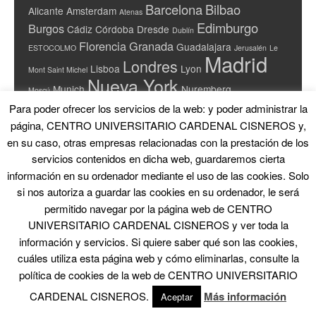
Barcelona
Bilbao
Alicante
Amsterdam
Atenas
Edimburgo
Burgos
Cádiz
Córdoba
Dresde
Dublín
Florencia
Granada
Guadalajara
ESTOCOLMO
Jerusalén
Le
Madrid
Londres
Lisboa
Lyon
Mont Saint Michel
Nueva York
Munich
Nuremberg
Moscú
París
Roma
Nápoles
Oporto
Praga
Salamanca
Para poder ofrecer los servicios de la web: y poder administrar la
Sevilla
San Francisco
página, CENTRO UNIVERSITARIO CARDENAL CISNEROS y,
Segovia
San Sebastián
Talavera de
Venecia
en su caso, otras empresas relacionadas con la prestación de los
Toledo
Valencia
la Reina
Valladolid
Varsovia
servicios contenidos en dicha web, guardaremos cierta
Zaragoza
Verona
Viena
Ávila
información en su ordenador mediante el uso de las cookies. Solo
si nos autoriza a guardar las cookies en su ordenador, le será
WP Cumulus Flash tag cloud by
Roy Tanck
requires
Flash
permitido navegar por la página web de CENTRO
Player
9 or better.
UNIVERSITARIO CARDENAL CISNEROS y ver toda la
información y servicios. Si quiere saber qué son las cookies,
cuáles utiliza esta página web y cómo eliminarlas, consulte la
política de cookies de la web de CENTRO UNIVERSITARIO
ENTRADAS RECIENTES
CARDENAL CISNEROS.
Más información
Aceptar