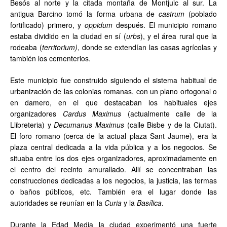
Besós al norte y la citada montaña de Montjuic al sur. La
antigua Barcino tomó la forma urbana de
castrum
(poblado
fortificado) primero, y
oppidum
después. El municipio romano
estaba dividido en la ciudad en sí (
urbs
), y el área rural que la
rodeaba (
territorium
)
, donde
se extendían las casas agrícolas y
también los cementerios.
Este municipio fue construido siguiendo el sistema habitual de
urbanización de las colonias romanas, con un plano ortogonal o
en damero, en el que destacaban los habituales ejes
organizadores
Cardus Maximus
(actualmente calle de la
Llibreteria) y
Decumanus Maximus
(calle Bisbe y de la Ciutat).
El foro romano (cerca de la actual plaza Sant Jaume), era la
plaza central dedicada a la vida pública y a los negocios. Se
situaba entre los dos ejes organizadores, aproximadamente en
el centro del recinto amurallado. Allí se concentraban las
construcciones dedicadas a los negocios, la justicia, las termas
o baños públicos, etc. También era el lugar donde las
autoridades se reunían en la
Curia
y la
Basílica
.
Durante la Edad Media la ciudad experimentó una fuerte