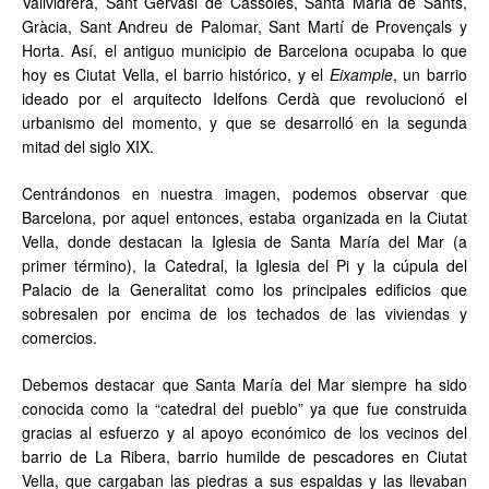
Vallvidrera, Sant Gervasi de Cassoles, Santa Maria de Sants,
Gràcia, Sant Andreu de Palomar, Sant Martí de Provençals y
Horta. Así, el antiguo municipio de Barcelona ocupaba lo que
hoy es Ciutat Vella, el barrio histórico, y el
Eixample
, un barrio
ideado por el arquitecto Idelfons Cerdà que revolucionó el
urbanismo del momento, y que se desarrolló en la segunda
mitad del siglo XIX.
Centrándonos en nuestra imagen, podemos observar que
Barcelona, por aquel entonces, estaba organizada en la Ciutat
Vella, donde destacan la Iglesia de Santa María del Mar (a
primer término), la Catedral, la Iglesia del Pi y la cúpula del
Palacio de la Generalitat como los principales edificios que
sobresalen por encima de los techados de las viviendas y
comercios.
Debemos destacar que Santa María del Mar siempre ha sido
conocida como la “catedral del pueblo” ya que fue construida
gracias al esfuerzo y al apoyo económico de los vecinos del
barrio de La Ribera, barrio humilde de pescadores en Ciutat
Vella, que cargaban las piedras a sus espaldas y las llevaban