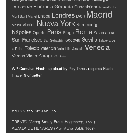
Florencia
Granada
Guadalajara
ESTOCOLMO
Jerusalén
Le
Madrid
Londres
Lisboa
Lyon
Mont Saint Michel
Nueva York
Munich
Nuremberg
Moscú
París
Roma
Nápoles
Oporto
Praga
Salamanca
Sevilla
San Francisco
Segovia
San Sebastián
Talavera de
Venecia
Toledo
Valencia
la Reina
Valladolid
Varsovia
Zaragoza
Verona
Viena
Ávila
WP Cumulus Flash tag cloud by
Roy Tanck
requires
Flash
Player
9 or better.
ENTRADAS RECIENTES
TRENTO (Georg Brau y Frans Hogenberg, 1581)
ALCALÁ DE HENARES (Pier María Baldi, 1668)