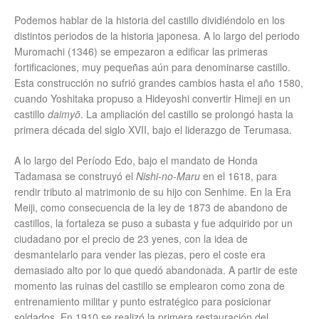
Podemos hablar de la historia del castillo dividiéndolo en los
distintos periodos de la historia japonesa. A lo largo del periodo
Muromachi (1346) se empezaron a edificar las primeras
fortificaciones, muy pequeñas aún para denominarse castillo.
Esta construcción no sufrió grandes cambios hasta el año 1580,
cuando Yoshitaka propuso a Hideyoshi convertir Himeji en un
castillo
daimyō
. La ampliación del castillo se prolongó hasta la
primera década del siglo XVII, bajo el liderazgo de Terumasa.
A lo largo del Período Edo, bajo el mandato de Honda
Tadamasa se construyó el
Nishi-no-Maru
en el 1618, para
rendir tributo al matrimonio de su hijo con Senhime. En la Era
Meiji, como consecuencia de la ley de 1873 de abandono de
castillos, la fortaleza se puso a subasta y fue adquirido por un
ciudadano por el precio de 23 yenes, con la idea de
desmantelarlo para vender las piezas, pero el coste era
demasiado alto por lo que quedó abandonada. A partir de este
momento las ruinas del castillo se emplearon como zona de
entrenamiento militar y punto estratégico para posicionar
soldados. En 1910 se realizó la primera restauración del