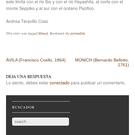
este limita con el rio Ibo y con el rio Hayashita, al norte con el
monte Seppiko y al sur con el océano Pacifico.
Andrea Taravillo Coso
This entry was tagged
Himeji
. Bookmark the
permalink
.
Post navigation
ÁVILA (Francisco Coello, 1864)
MÚNICH (Bernardo Bellotto,
1761)
DEJA UNA RESPUESTA
Lo siento, debes estar
conectado
para publicar un comentario.
BUSCADOR
Search