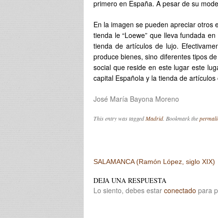
primero en España. A pesar de su moderni
En la imagen se pueden apreciar otros 
tienda le “Loewe” que lleva fundada en 
tienda de artículos de lujo. Efectivam
produce bienes, sino diferentes tipos de
social que reside en este lugar este lug
capital Española y la tienda de artículo
José María Bayona Moreno
This entry was tagged
Madrid
. Bookmark the
permali
Post navigation
SALAMANCA (Ramón López, siglo XIX)
DEJA UNA RESPUESTA
Lo siento, debes estar
conectado
para p