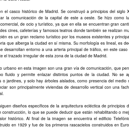
n el casco histórico de Madrid. Se construyó a principios del siglo 
jorar la comunicación de la capital de este a oeste. Se hizo como l
comercial, de ocio y turístico, ya que en ella se encuentran gran cant
des cines, cafeterías y famosos teatros donde también se realizan mu
bién es un gran reclamo turístico por los museos existentes y princip
toria que alberga la ciudad en sí misma. Su morfología es lineal, es de
 desarrollan entorno a una arteria principal de tráfico, en este caso 
te el trazado irregular de esta zona de la ciudad de Madrid.
io urbano en esta imagen son una gran vía de comunicación, que per
ano fluido y permite enlazar distintos puntos de la ciudad. No se a
 o jardines, y solo hay árboles aislados, como presencia del medio n
iar son principalmente viviendas de desarrollo vertical con una fac
al.
iguen diseños específicos de la arquitectura ecléctica de principios d
en construcción, lo que se puede deducir que están rehabilitando o me
or histórico. Al final de la imagen se encuentra el edificio Telefóni
truido en 1929 y fue de los primeros rascacielos construidos en Euro