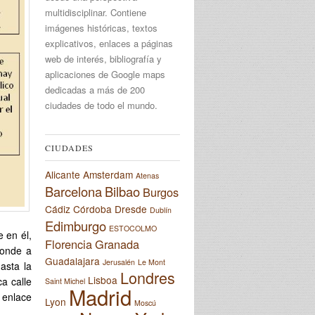
multidisciplinar. Contiene
imágenes históricas, textos
explicativos, enlaces a páginas
web de interés, bibliografía y
aplicaciones de Google maps
dedicadas a más de 200
ciudades de todo el mundo.
CIUDADES
Alicante
Amsterdam
Atenas
Barcelona
Bilbao
Burgos
Cádiz
Córdoba
Dresde
Dublín
Edimburgo
ESTOCOLMO
e en él,
Florencia
Granada
ponde a
Guadalajara
Jerusalén
Le Mont
asta la
Londres
Lisboa
ca calle
Saint Michel
Madrid
 enlace
Lyon
Moscú