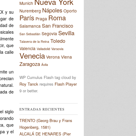
Nueva York
Munich
Nápoles
Nuremberg
Oporto
XX y su
París
Roma
Praga
ugar de
San Francisco
idad de
Salamanca
Sevilla
sicales
Segovia
San Sebastián
almente
Toledo
Talavera de la Reina
cir, que
Valencia
Valladolid
Varsovia
la calle
Venecia
Verona
Viena
Zaragoza
Ávila
mite un
WP Cumulus Flash tag cloud by
precian
Roy Tanck
requires
Flash Player
atural.
9 or better.
hada de
ENTRADAS RECIENTES
el siglo
jorando
TRENTO (Georg Brau y Frans
ca, que
Hogenberg, 1581)
pa y el
ALCALÁ DE HENARES (Pier