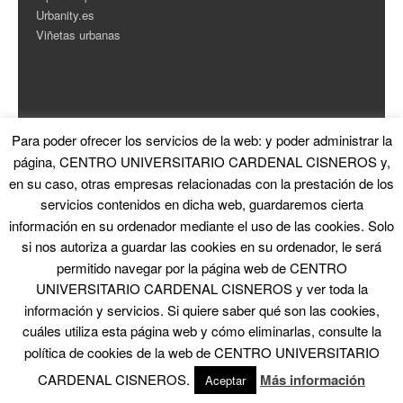
Urbanity.es
Viñetas urbanas
Para poder ofrecer los servicios de la web: y poder administrar la
ESTADÍSTICAS
página, CENTRO UNIVERSITARIO CARDENAL CISNEROS y,
en su caso, otras empresas relacionadas con la prestación de los
Contador de Visitas
servicios contenidos en dicha web, guardaremos cierta
información en su ordenador mediante el uso de las cookies. Solo
si nos autoriza a guardar las cookies en su ordenador, le será
permitido navegar por la página web de CENTRO
UNIVERSITARIO CARDENAL CISNEROS y ver toda la
información y servicios. Si quiere saber qué son las cookies,
© 2026 La Ciudad en el Arte
|
Proudly powered by WordPress
|
Theme: Skirmish
by
Blank Themes
cuáles utiliza esta página web y cómo eliminarlas, consulte la
política de cookies de la web de CENTRO UNIVERSITARIO
CARDENAL CISNEROS.
Más información
Aceptar