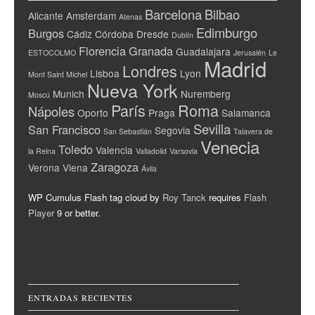
Barcelona
Bilbao
Alicante
Amsterdam
Atenas
Edimburgo
Burgos
Cádiz
Córdoba
Dresde
Dublín
Florencia
Granada
Guadalajara
ESTOCOLMO
Jerusalén
Le
Madrid
Londres
Lisboa
Lyon
Mont Saint Michel
Nueva York
Munich
Nuremberg
Moscú
París
Roma
Nápoles
Oporto
Praga
Salamanca
Sevilla
San Francisco
Segovia
San Sebastián
Talavera de
Venecia
Toledo
Valencia
la Reina
Valladolid
Varsovia
Zaragoza
Verona
Viena
Ávila
WP Cumulus Flash tag cloud by
Roy Tanck
requires
Flash
Player
9 or better.
ENTRADAS RECIENTES