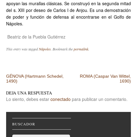
apoyan las murallas clásicas. Se construyó en la segunda mitad
del s. XIII por deseo de Carlos I de Anjou. Es una demostración
de poder y función de defensa al encontrarse en el Golfo de
Nápoles.
Beatriz de la Puebla Gutiérrez
This entry was tagged
Nápoles
. Bookmark the
permalink
.
Post navigation
GÉNOVA (Hartmann Schedel,
ROMA (Caspar Van Wittel,
1490)
1690)
DEJA UNA RESPUESTA
Lo siento, debes estar
conectado
para publicar un comentario.
BUSCADOR