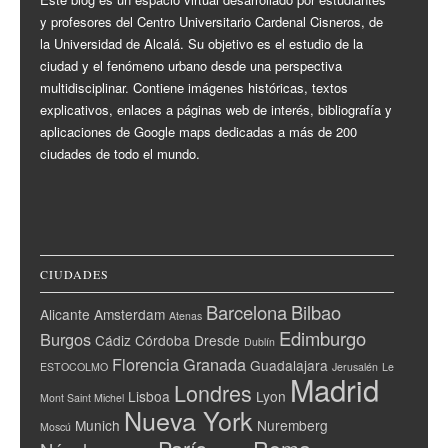
y profesores del Centro Universitario Cardenal Cisneros, de
la Universidad de Alcalá. Su objetivo es el estudio de la
ciudad y el fenómeno urbano desde una perspectiva
multidisciplinar. Contiene imágenes históricas, textos
explicativos, enlaces a páginas web de interés, bibliografía y
aplicaciones de Google maps dedicadas a más de 200
ciudades de todo el mundo.
CIUDADES
Barcelona
Bilbao
Alicante
Amsterdam
Atenas
Edimburgo
Burgos
Cádiz
Córdoba
Dresde
Dublín
Florencia
Granada
Guadalajara
ESTOCOLMO
Jerusalén
Le
Madrid
Londres
Lisboa
Lyon
Mont Saint Michel
Nueva York
Munich
Nuremberg
Moscú