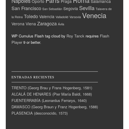
París
Roma
Nápoles
Oporto
Praga
Salamanca
Sevilla
San Francisco
Segovia
San Sebastián
Talavera de
Venecia
Toledo
Valencia
la Reina
Valladolid
Varsovia
Zaragoza
Verona
Viena
Ávila
WP Cumulus Flash tag cloud by
Roy Tanck
requires
Flash
Player
9 or better.
ENTRADAS RECIENTES
TRENTO (Georg Brau y Frans Hogenberg, 1581)
ALCALÁ DE HENARES (Pier María Baldi, 1668)
FUENTERRABÍA (Leonardus Ferrarys, 1640)
DAMASCO (Georg Braun y Franz Hogenberg, 1588)
PLASENCIA (desconocido, 1573)