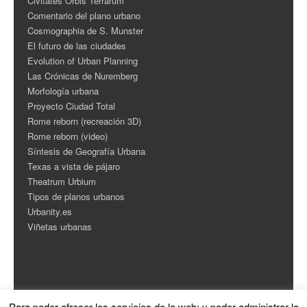
Civitates Orbis Terrarum
Comentario del plano urbano
Cosmographia de S. Munster
El futuro de las ciudades
Evolution of Urban Planning
Las Crónicas de Nuremberg
Morfología urbana
Proyecto Ciudad Total
Rome reborn (recreación 3D)
Rome reborn (video)
Síntesis de Geografía Urbana
Texas a vista de pájaro
Theatrum Urbium
Tipos de planos urbanos
Urbanity.es
Viñetas urbanas
Para poder ofrecer los servicios de la web: y poder administrar la
ESTADÍSTICAS