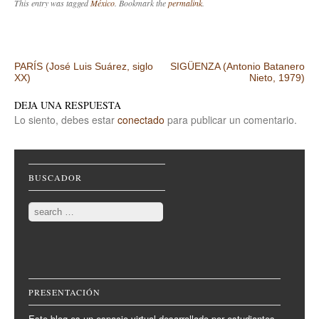
This entry was tagged
México
. Bookmark the
permalink
.
Post navigation
PARÍS (José Luis Suárez, siglo
SIGÜENZA (Antonio Batanero
XX)
Nieto, 1979)
DEJA UNA RESPUESTA
Lo siento, debes estar
conectado
para publicar un comentario.
BUSCADOR
Search
PRESENTACIÓN
Este blog es un espacio virtual desarrollado por estudiantes