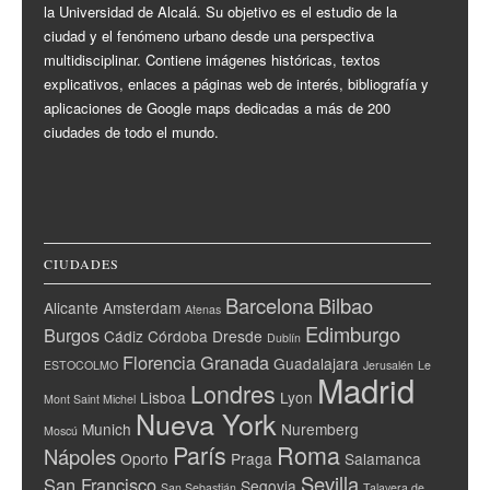
la Universidad de Alcalá. Su objetivo es el estudio de la
ciudad y el fenómeno urbano desde una perspectiva
multidisciplinar. Contiene imágenes históricas, textos
explicativos, enlaces a páginas web de interés, bibliografía y
aplicaciones de Google maps dedicadas a más de 200
ciudades de todo el mundo.
CIUDADES
Barcelona
Bilbao
Alicante
Amsterdam
Atenas
Edimburgo
Burgos
Cádiz
Córdoba
Dresde
Dublín
Florencia
Granada
Guadalajara
ESTOCOLMO
Jerusalén
Le
Madrid
Londres
Lisboa
Lyon
Mont Saint Michel
Nueva York
Munich
Nuremberg
Moscú
París
Roma
Nápoles
Oporto
Praga
Salamanca
Sevilla
San Francisco
Segovia
San Sebastián
Talavera de