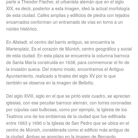
parte a Theodor Fischer, el urbanista alemán que en el siglo
XIX, es decir, posterior a esta imagen, ideó la actual morfología
de esta ciudad. Calles amplias y edificios de piedra con tejados
encarnados conforman un entramado de vías en torno a un
núcleo histórico.
En Altstadt, el centro del barrio antiguo, se encuentra la
Marienplatz. Es el corazón de Múnich, centro geográfico y social
de esta ciudad. En esta plaza se encuentra la columna barroca
de Santa María construida en 1638, para conmemorar el fin de
la invasión sueca. Del mismo modo, encontramos el Antiguo
Ayuntamiento, realizado a finales del siglo XV por lo que
también se observa en la imagen de Bellotto.
Del siglo XVIII, siglo en el que se pintó este cuadro, se aprecian
iglesias, con ese peculiar barroco alemán, con torres coronadas
por cúpulas casi bulbosas, como por ejemplo, la Iglesia de los
Teatinos uno de los emblemas de la ciudad que fue edificada
entre 1663 y 1690 o la Iglesia de San Pedro que se ubica en el
centro de Múnich, considerada como el edi­fi­cio más an­ti­guo de
la ciudad. Ambas se aprecian en la imagen de Bernardo