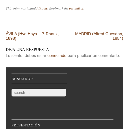
This entry was tagged
Alicante
. Bookmark the
permalink
.
Post navigation
ÁVILA (Hye Hoys – P. Raoux,
MADRID (Alfred Guesdon,
1898)
1854)
DEJA UNA RESPUESTA
Lo siento, debes estar
conectado
para publicar un comentario.
BUSCADOR
Search
PRESENTACIÓN