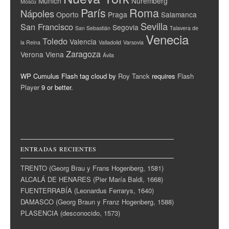
Munich
Nuremberg
Moscú
París
Roma
Nápoles
Oporto
Praga
Salamanca
Sevilla
San Francisco
Segovia
San Sebastián
Talavera de
Venecia
Toledo
Valencia
la Reina
Valladolid
Varsovia
Zaragoza
Verona
Viena
Ávila
WP Cumulus Flash tag cloud by
Roy Tanck
requires
Flash
Player
9 or better.
ENTRADAS RECIENTES
TRENTO (Georg Brau y Frans Hogenberg, 1581)
ALCALÁ DE HENARES (Pier María Baldi, 1668)
FUENTERRABÍA (Leonardus Ferrarys, 1640)
DAMASCO (Georg Braun y Franz Hogenberg, 1588)
PLASENCIA (desconocido, 1573)