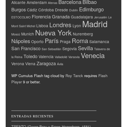
Barcelona
Bilbao
Alicante
Amsterdam
Atenas
Edimburgo
Burgos
Cádiz
Córdoba
Dresde
Dublín
Florencia
Granada
Guadalajara
ESTOCOLMO
Jerusalén
Le
Madrid
Londres
Lisboa
Lyon
Mont Saint Michel
Nueva York
Munich
Nuremberg
Moscú
París
Roma
Nápoles
Oporto
Praga
Salamanca
Sevilla
San Francisco
Segovia
San Sebastián
Talavera de
Venecia
Toledo
Valencia
la Reina
Valladolid
Varsovia
Zaragoza
Verona
Viena
Ávila
WP Cumulus Flash tag cloud by
Roy Tanck
requires
Flash
Player
9 or better.
ENTRADAS RECIENTES
TRENTO (Georg Brau y Frans Hogenberg, 1581)