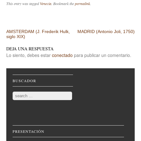
This entry was tagged
Venecia
. Bookmark the
permalink
.
Post navigation
AMSTERDAM (J. Frederik Hulk,
MADRID (Antonio Joli, 1750)
siglo XIX)
DEJA UNA RESPUESTA
Lo siento, debes estar
conectado
para publicar un comentario.
BUSCADOR
Search
PRESENTACIÓN