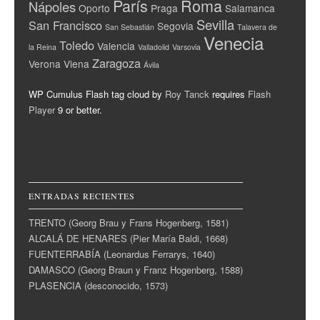
París
Roma
Nápoles
Oporto
Praga
Salamanca
Sevilla
San Francisco
Segovia
San Sebastián
Talavera de
Venecia
Toledo
Valencia
la Reina
Valladolid
Varsovia
Zaragoza
Verona
Viena
Ávila
WP Cumulus Flash tag cloud by
Roy Tanck
requires
Flash
Player
9 or better.
ENTRADAS RECIENTES
TRENTO (Georg Brau y Frans Hogenberg, 1581)
ALCALÁ DE HENARES (Pier María Baldi, 1668)
FUENTERRABÍA (Leonardus Ferrarys, 1640)
DAMASCO (Georg Braun y Franz Hogenberg, 1588)
PLASENCIA (desconocido, 1573)