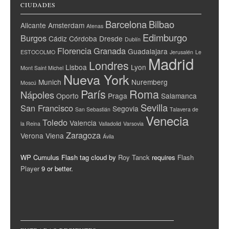
CIUDADES
Barcelona
Bilbao
Alicante
Amsterdam
Atenas
Edimburgo
Burgos
Cádiz
Córdoba
Dresde
Dublín
Florencia
Granada
Guadalajara
ESTOCOLMO
Jerusalén
Le
Madrid
Londres
Lisboa
Lyon
Mont Saint Michel
Nueva York
Munich
Nuremberg
Moscú
París
Roma
Nápoles
Oporto
Praga
Salamanca
Sevilla
San Francisco
Segovia
San Sebastián
Talavera de
Venecia
Toledo
Valencia
la Reina
Valladolid
Varsovia
Zaragoza
Verona
Viena
Ávila
WP Cumulus Flash tag cloud by
Roy Tanck
requires
Flash
Player
9 or better.