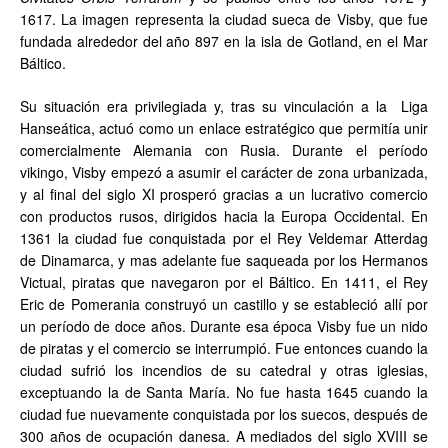
1617. La imagen representa la ciudad sueca de Visby, que fue
fundada alrededor del año 897 en la isla de Gotland, en el Mar
Báltico.
Su situación era privilegiada y, tras su vinculación a la Liga
Hanseática, actuó como un enlace estratégico que permitía unir
comercialmente Alemania con Rusia. Durante el período
vikingo, Visby empezó a asumir el carácter de zona urbanizada,
y al final del siglo XI prosperó gracias a un lucrativo comercio
con productos rusos, dirigidos hacia la Europa Occidental. En
1361 la ciudad fue conquistada por el Rey Veldemar Atterdag
de Dinamarca, y mas adelante fue saqueada por los Hermanos
Victual, piratas que navegaron por el Báltico. En 1411, el Rey
Eric de Pomerania construyó un castillo y se estableció allí por
un período de doce años. Durante esa época Visby fue un nido
de piratas y el comercio se interrumpió. Fue entonces cuando la
ciudad sufrió los incendios de su catedral y otras iglesias,
exceptuando la de Santa María. No fue hasta 1645 cuando la
ciudad fue nuevamente conquistada por los suecos, después de
300 años de ocupación danesa. A mediados del siglo XVIII se