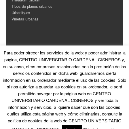
Tipos de planos urbanos
Urbanity.es
Viñetas urbanas
Para poder ofrecer los servicios de la web: y poder administrar la
ESTADÍSTICAS
página, CENTRO UNIVERSITARIO CARDENAL CISNEROS y,
en su caso, otras empresas relacionadas con la prestación de los
Contador de Visitas
servicios contenidos en dicha web, guardaremos cierta
información en su ordenador mediante el uso de las cookies. Solo
si nos autoriza a guardar las cookies en su ordenador, le será
permitido navegar por la página web de CENTRO
UNIVERSITARIO CARDENAL CISNEROS y ver toda la
información y servicios. Si quiere saber qué son las cookies,
© 2026 La Ciudad en el Arte
|
Proudly powered by WordPress
|
Theme: Skirmish
by
Blank Themes
cuáles utiliza esta página web y cómo eliminarlas, consulte la
política de cookies de la web de CENTRO UNIVERSITARIO