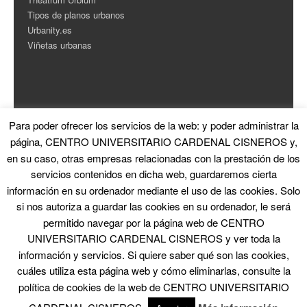
Tipos de planos urbanos
Urbanity.es
Viñetas urbanas
Para poder ofrecer los servicios de la web: y poder administrar la
ESTADÍSTICAS
página, CENTRO UNIVERSITARIO CARDENAL CISNEROS y,
en su caso, otras empresas relacionadas con la prestación de los
Contador de Visitas
servicios contenidos en dicha web, guardaremos cierta
información en su ordenador mediante el uso de las cookies. Solo
si nos autoriza a guardar las cookies en su ordenador, le será
permitido navegar por la página web de CENTRO
UNIVERSITARIO CARDENAL CISNEROS y ver toda la
información y servicios. Si quiere saber qué son las cookies,
© 2026 La Ciudad en el Arte
|
Proudly powered by WordPress
|
Theme: Skirmish
by
Blank Themes
cuáles utiliza esta página web y cómo eliminarlas, consulte la
política de cookies de la web de CENTRO UNIVERSITARIO