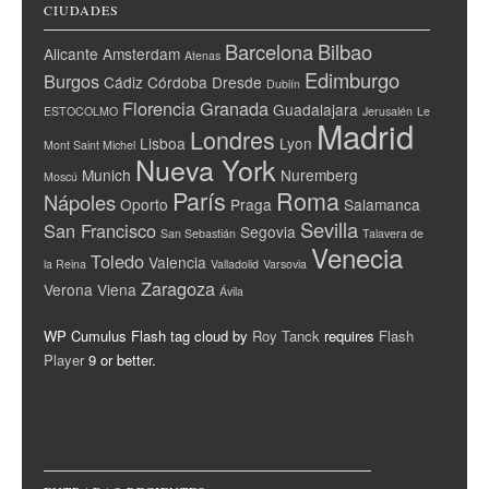
CIUDADES
Barcelona
Bilbao
Alicante
Amsterdam
Atenas
Edimburgo
Burgos
Cádiz
Córdoba
Dresde
Dublín
Florencia
Granada
Guadalajara
ESTOCOLMO
Jerusalén
Le
Madrid
Londres
Lisboa
Lyon
Mont Saint Michel
Nueva York
Munich
Nuremberg
Moscú
París
Roma
Nápoles
Oporto
Praga
Salamanca
Sevilla
San Francisco
Segovia
San Sebastián
Talavera de
Venecia
Toledo
Valencia
la Reina
Valladolid
Varsovia
Zaragoza
Verona
Viena
Ávila
WP Cumulus Flash tag cloud by
Roy Tanck
requires
Flash
Player
9 or better.