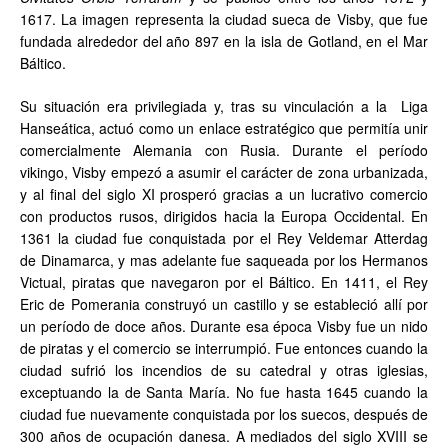
1617. La imagen representa la ciudad sueca de Visby, que fue
fundada alrededor del año 897 en la isla de Gotland, en el Mar
Báltico.
Su situación era privilegiada y, tras su vinculación a la Liga
Hanseática, actuó como un enlace estratégico que permitía unir
comercialmente Alemania con Rusia. Durante el período
vikingo, Visby empezó a asumir el carácter de zona urbanizada,
y al final del siglo XI prosperó gracias a un lucrativo comercio
con productos rusos, dirigidos hacia la Europa Occidental. En
1361 la ciudad fue conquistada por el Rey Veldemar Atterdag
de Dinamarca, y mas adelante fue saqueada por los Hermanos
Victual, piratas que navegaron por el Báltico. En 1411, el Rey
Eric de Pomerania construyó un castillo y se estableció allí por
un período de doce años. Durante esa época Visby fue un nido
de piratas y el comercio se interrumpió. Fue entonces cuando la
ciudad sufrió los incendios de su catedral y otras iglesias,
exceptuando la de Santa María. No fue hasta 1645 cuando la
ciudad fue nuevamente conquistada por los suecos, después de
300 años de ocupación danesa. A mediados del siglo XVIII se