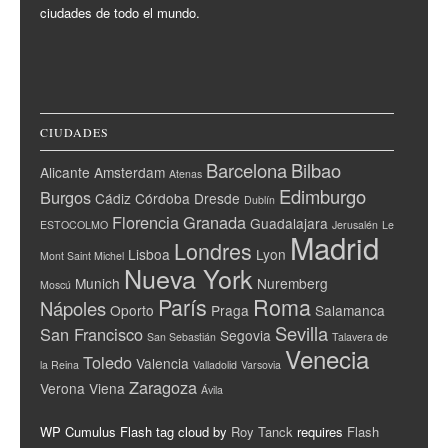
ciudades de todo el mundo.
CIUDADES
Barcelona
Bilbao
Alicante
Amsterdam
Atenas
Edimburgo
Burgos
Cádiz
Córdoba
Dresde
Dublín
Florencia
Granada
Guadalajara
ESTOCOLMO
Jerusalén
Le
Madrid
Londres
Lisboa
Lyon
Mont Saint Michel
Nueva York
Munich
Nuremberg
Moscú
París
Roma
Nápoles
Oporto
Praga
Salamanca
Sevilla
San Francisco
Segovia
San Sebastián
Talavera de
Venecia
Toledo
Valencia
la Reina
Valladolid
Varsovia
Zaragoza
Verona
Viena
Ávila
WP Cumulus Flash tag cloud by
Roy Tanck
requires
Flash