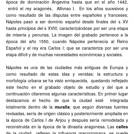
época de dominación Angevina hasta que en el año 1442,
entró el rey aragonés, Alfonso I. En los años sucesivos y
como resultado de las disputas entre españoles y franceses;
Nápoles pasó a ser dominio español desde finales del s XV
hasta principios del s XVIII; caracterizándose por ser una etapa
de miseria y penurias. La imagen del grabado pertenece a la
época del año 1550, cuando Nápoles pertenecía al Reino
Español y el rey era Carlos I; que se caracteriza por ser una
etapa difícil y de muchas necesidades económicas y sociales.
Nápoles es una de las ciudades más antiguas de Europa y
como resultado de estas idas y venidas; la estructura y
morfología urbana se ha visto enriquecida, quedando reflejado
este hecho en el grabado objeto de estudio y del que a
continuación citaremos algunas características. En primer lugar
destacamos el hecho de que la ciudad esté integrada
totalmente dentro de la
muralla
; que según diversas fuentes
revisadas, sería de origen clásico y posteriormente ampliada en
la época de Carlos I de Anjou y después sería remodelada y
reconstruida en la época de la dinastía aragonesa. Las
calles
de la ciudad reflejan la influencia grecorromana, se puede