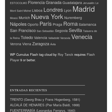
Florencia
Granada
Guadalajara
ESTOCOLMO
Jerusalén
Le
Madrid
Londres
Lisboa
Lyon
Mont Saint Michel
Nueva York
Munich
Nuremberg
Moscú
París
Roma
Nápoles
Oporto
Praga
Salamanca
Sevilla
San Francisco
Segovia
San Sebastián
Talavera de
Venecia
Toledo
Valencia
la Reina
Valladolid
Varsovia
Zaragoza
Verona
Viena
Ávila
WP Cumulus Flash tag cloud by
Roy Tanck
requires
Flash
Player
9 or better.
ENTRADAS RECIENTES
TRENTO (Georg Brau y Frans Hogenberg, 1581)
ALCALÁ DE HENARES (Pier María Baldi, 1668)
FUENTERRABÍA (Leonardus Ferrarys, 1640)