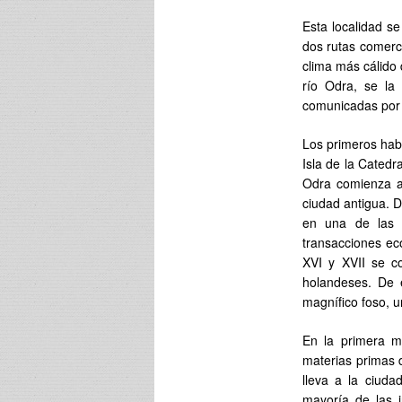
Esta localidad se
dos rutas comerci
clima más cálido
río Odra, se la
comunicadas por 
Los primeros habi
Isla de la Catedra
Odra comienza a
ciudad antigua. 
en una de las 
transacciones ec
XVI y XVII se co
holandeses. De e
magnífico foso, 
En la primera mi
materias primas d
lleva a la ciud
mayoría de las i