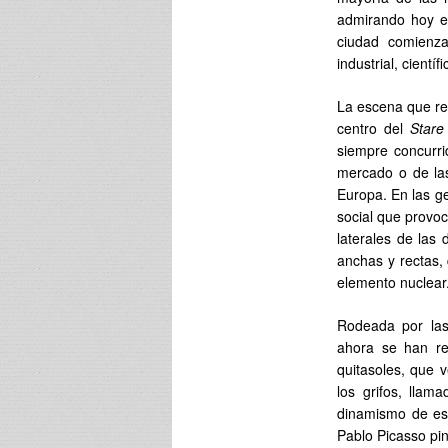
admirando hoy en
ciudad comienza
industrial, científi
La escena que rep
centro del
Stare
siempre concurri
mercado o de la
Europa. En las g
social que provoc
laterales de las 
anchas y rectas, 
elemento nuclear
Rodeada por las 
ahora se han rec
quitasoles, que 
los grifos, lla
dinamismo de est
Pablo Picasso pin