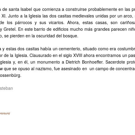
sia de santa Isabel que comienza a construirse probablemente en las p
 XI. Junto a la Iglesia las dos casitas medievales unidas por un arco,
de los párrocos y sus vicarios. Ahora, estas casas, son cariño
y Gretel. En este barrio de edificios mucho más grandes parecen niñ
, se pierden en la oscuridad del bosque.
ia y estas dos casitas había un cementerio, situado como era costumbr
dor de la Iglesia. Clausurado en el siglo XVIII ahora encontramos un p
Iglesia y, en él, un monumento a Dietrich Bonhoeffer. Sacerdote prot
w que se opuso al nazismo, fue asesinado en un campo de concentra
lossenbürg.
Esteban
omment