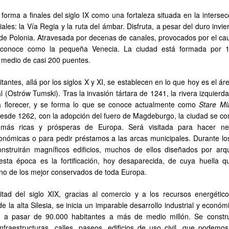
 forma a finales del siglo IX como una fortaleza situada en la interse
ales: la Vía Regia y la ruta del ámbar. Disfruta, a pesar del duro invie
 de Polonia. Atravesada por decenas de canales, provocados por el cau
 conoce como la pequeña Venecia. La ciudad está formada por 1
medio de casi 200 puentes.
tantes, allá por los siglos X y XI, se establecen en lo que hoy es el ár
l (Ostrów Tumski). Tras la invasión tártara de 1241, la rivera izquierda
 florecer, y se forma lo que se conoce actualmente como
Stare Mi
Desde 1262, con la adopción del fuero de Magdeburgo, la ciudad se con
más ricas y prósperas de Europa. Será visitada para hacer ne
onómicas o para pedir préstamos a las arcas municipales. Durante los
nstruirán magníficos edificios, muchos de ellos diseñados por arqu
sta época es la fortificación, hoy desaparecida, de cuya huella q
uno de los mejor conservados de toda Europa.
tad del siglo XIX, gracias al comercio y a los recursos energétic
e la alta Silesia, se inicia un imparable desarrollo industrial y econó
ad a pasar de 90.000 habitantes a más de medio millón. Se constr
nfraestructuras, calles, paseos, edificios de uso civil, que podemos