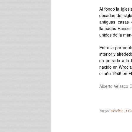
Al fondo la Igle
décadas del siglo
antiguas casas 
llamadas Hansel 
unidos de la mano
Entre la parroqu
interior y alrede
da entrada a la 
nacido en Wrocla
el año 1945 en F
Alberto Velasco 
Tagged
Wroclaw
|
1 C