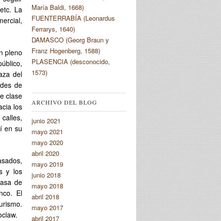
María Baldi, 1668)
etc. La
FUENTERRABÍA (Leonardus
ercial,
Ferrarys, 1640)
DAMASCO (Georg Braun y
Franz Hogenberg, 1588)
en pleno
PLASENCIA (desconocido,
úblico,
1573)
aza del
ndes de
e clase
ARCHIVO DEL BLOG
acia los
calles,
junio 2021
í en su
mayo 2021
mayo 2020
abril 2020
asados,
mayo 2019
s y los
junio 2018
casa de
mayo 2018
nco. El
abril 2018
urismo.
mayo 2017
oclaw.
abril 2017