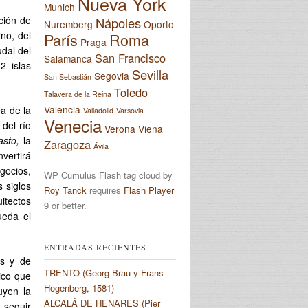
Nueva York
Munich
cción de
Nápoles
Nuremberg
Oporto
rno, del
París
Roma
Praga
dal del
San Francisco
Salamanca
2 islas
Sevilla
Segovia
San Sebastián
Toledo
Talavera de la Reina
Valencia
ea de la
Valladolid
Varsovia
Venecia
 del río
Verona
Viena
asto,
la
Zaragoza
Ávila
vertirá
gocios,
WP Cumulus Flash tag cloud by
 siglos
Roy Tanck
requires
Flash Player
itectos
9 or better.
ueda el
ENTRADAS RECIENTES
os y de
TRENTO (Georg Brau y Frans
mico que
Hogenberg, 1581)
uyen la
ALCALÁ DE HENARES (Pier
 seguir