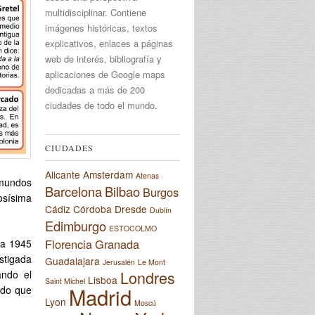
multidisciplinar. Contiene
imágenes históricas, textos
explicativos, enlaces a páginas
web de interés, bibliografía y
aplicaciones de Google maps
dedicadas a más de 200
ciudades de todo el mundo.
CIUDADES
Alicante
Amsterdam
Atenas
amundos
Barcelona
Bilbao
Burgos
osísima
Cádiz
Córdoba
Dresde
Dublín
Edimburgo
ESTOCOLMO
Florencia
Granada
ta 1945
stigada
Guadalajara
Jerusalén
Le Mont
Londres
ando el
Lisboa
Saint Michel
Madrid
ido que
Lyon
Moscú