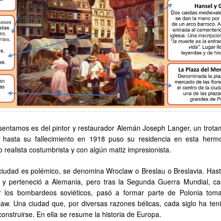
esentamos es del pintor y restaurador Alemán Joseph Langer, un trot
hasta su fallecimiento en 1918 puso su residencia en esta herm
 realista costumbrista y con algún matiz impresionista.
ciudad es polémico, se denomina Wroclaw o Breslau o Breslavia. Has
 y perteneció a Alemania, pero tras la Segunda Guerra Mundial, ca
or los bombardeos soviéticos, pasó a formar parte de Polonia tom
w. Una ciudad que, por diversas razones bélicas, cada siglo ha ten
construirse. En ella se resume la historia de Europa.