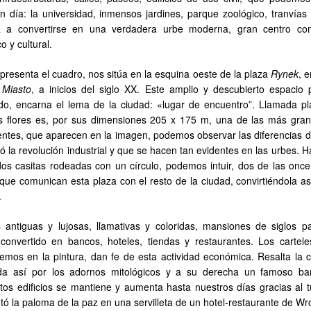
 día: la universidad, inmensos jardines, parque zoológico, tranvías 
 a convertirse en una verdadera urbe moderna, gran centro com
co y cultural.
resenta el cuadro, nos sitúa en la esquina oeste de la plaza
Rynek
, 
 Miasto
, a inicios del siglo XX. Este amplio y descubierto espacio p
do, encarna el lema de la ciudad: «lugar de encuentro”. Llamada pl
s flores es, por sus dimensiones 205 x 175 m, una de las más gra
entes, que aparecen en la imagen, podemos observar las diferencias d
ó la revolución industrial y que se hacen tan evidentes en las urbes. H
dos casitas rodeadas con un círculo, podemos intuir, dos de las once 
que comunican esta plaza con el resto de la ciudad, convirtiéndola as
.
antiguas y lujosas, llamativas y coloridas, mansiones de siglos p
onvertido en bancos, hoteles, tiendas y restaurantes. Los cartele
vemos en la pintura, dan fe de esta actividad económica. Resalta la 
mada así por los adornos mitológicos y a su derecha un famoso ba
os edificios se mantiene y aumenta hasta nuestros días gracias al t
tó la paloma de la paz en una servilleta de un hotel-restaurante de Wr