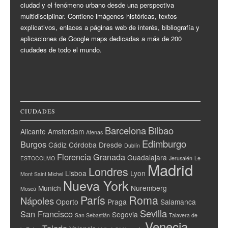
ciudad y el fenómeno urbano desde una perspectiva
multidisciplinar. Contiene imágenes históricas, textos
explicativos, enlaces a páginas web de interés, bibliografía y
aplicaciones de Google maps dedicadas a más de 200
ciudades de todo el mundo.
CIUDADES
Barcelona
Bilbao
Alicante
Amsterdam
Atenas
Edimburgo
Burgos
Cádiz
Córdoba
Dresde
Dublín
Florencia
Granada
Guadalajara
ESTOCOLMO
Jerusalén
Le
Madrid
Londres
Lisboa
Lyon
Mont Saint Michel
Nueva York
Munich
Nuremberg
Moscú
París
Roma
Nápoles
Oporto
Praga
Salamanca
Sevilla
San Francisco
Segovia
San Sebastián
Talavera de
Venecia
Toledo