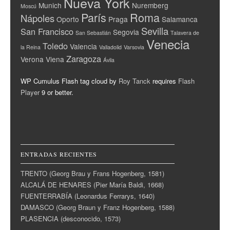
Nueva York
Munich
Nuremberg
Moscú
París
Roma
Nápoles
Oporto
Praga
Salamanca
Sevilla
San Francisco
Segovia
San Sebastián
Talavera de
Venecia
Toledo
Valencia
la Reina
Valladolid
Varsovia
Zaragoza
Verona
Viena
Ávila
WP Cumulus Flash tag cloud by
Roy Tanck
requires
Flash
Player
9 or better.
ENTRADAS RECIENTES
TRENTO (Georg Brau y Frans Hogenberg, 1581)
ALCALÁ DE HENARES (Pier María Baldi, 1668)
FUENTERRABÍA (Leonardus Ferrarys, 1640)
DAMASCO (Georg Braun y Franz Hogenberg, 1588)
PLASENCIA (desconocido, 1573)