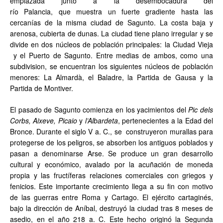
emplazada junto a la desembocadura del
río Palancia, que muestra un fuerte gradiente hasta las
cercanías de la misma ciudad de Sagunto. La costa baja y
arenosa, cubierta de dunas. La ciudad tiene plano irregular y se
divide en dos núcleos de población principales: la Ciudad Vieja
y el Puerto de Sagunto. Entre medias de ambos, como una
subdivision, se encuentran los siguientes núcleos de población
menores: La Almardà, el Baladre, la Partida de Gausa y la
Partida de Montiver.
El pasado de Sagunto comienza en los yacimientos del
Pic dels
Corbs, Aixeve, Picaio
y
l’Albardeta
, pertenecientes a la Edad del
Bronce. Durante el siglo V a. C., se construyeron murallas para
protegerse de los peligros, se absorben los antiguos poblados y
pasan a denominarse Arse. Se produce un gran desarrollo
cultural y económico, avalado por la acuñación de moneda
propia y las fructíferas relaciones comerciales con griegos y
fenicios. Este importante crecimiento llega a su fin con motivo
de las guerras entre Roma y Cartago. El ejército cartaginés,
bajo la dirección de Aníbal, destruyó la ciudad tras 8 meses de
asedio, en el año 218 a. C. Este hecho originó la Segunda