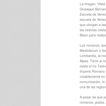
La imagen “Vista
Giuseppe Bernardi
Escuela de Veneci
escuela de Veneci
que otorgan a las
las vedutas (vista
Bison para realiz
Los romanos, que
Mediolanum o tier
Lombardía, al nort
Alpes. Tiene al 
oeste el río Tesin
Imperio Romano d
notablemente en 
comunicación, lo 
una de las region
A pesar de que po
romanos, godos, 