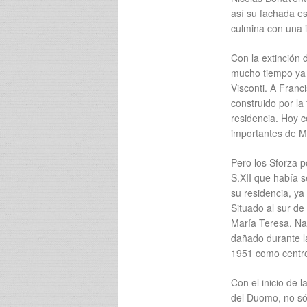
así su fachada es
culmina con una i
Con la extinción 
mucho tiempo ya 
Visconti. A Franc
construido por la 
residencia. Hoy c
importantes de Mi
Pero los Sforza p
S.XII que había s
su residencia, ya
Situado al sur d
María Teresa, Nap
dañado durante la
1951 como centro 
Con el inicio de 
del Duomo, no sól