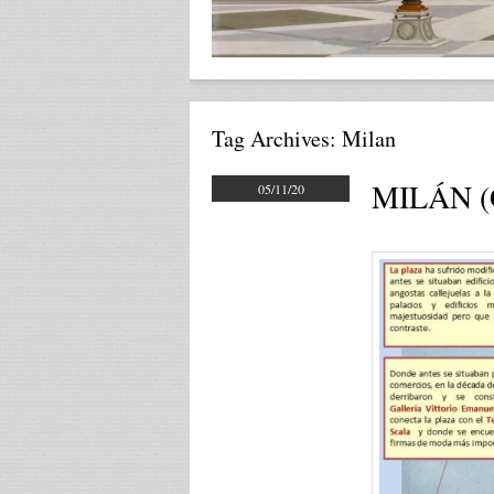
Tag Archives:
Milan
MILÁN (G
05/11/20