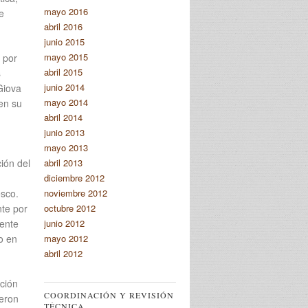
mayo 2016
e
abril 2016
junio 2015
mayo 2015
 por
abril 2015
s
junio 2014
Giova
mayo 2014
 en su
abril 2014
junio 2013
mayo 2013
abril 2013
ión del
diciembre 2012
noviembre 2012
esco.
octubre 2012
te por
junio 2012
mente
mayo 2012
o en
abril 2012
cción
COORDINACIÓN Y REVISIÓN
ueron
TÉCNICA