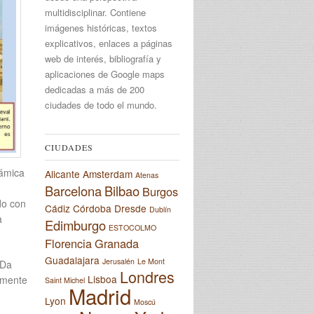
multidisciplinar. Contiene
imágenes históricas, textos
explicativos, enlaces a páginas
web de interés, bibliografía y
aplicaciones de Google maps
dedicadas a más de 200
ciudades de todo el mundo.
CIUDADES
rámica
Alicante
Amsterdam
Atenas
Barcelona
Bilbao
Burgos
do con
Cádiz
Córdoba
Dresde
Dublín
a
Edimburgo
ESTOCOLMO
Florencia
Granada
Guadalajara
Jerusalén
Le Mont
 Da
Londres
Lisboa
camente
Saint Michel
Madrid
Lyon
Moscú