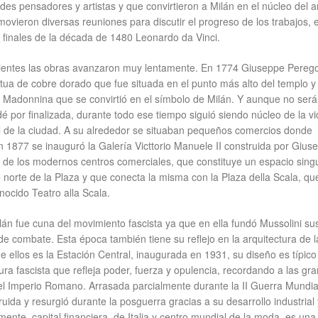
s pensadores y artistas y que convirtieron a Milán en el núcleo del a
movieron diversas reuniones para discutir el progreso de los trabajos, 
a finales de la década de 1480 Leonardo da Vinci.
guientes las obras avanzaron muy lentamente. En 1774 Giuseppe Pereg
tua de cobre dorado que fue situada en el punto más alto del templo y
 Madonnina que se convirtió en el símbolo de Milán. Y aunque no será
 por finalizada, durante todo ese tiempo siguió siendo núcleo de la v
al de la ciudad. A su alrededor se situaban pequeños comercios donde
 1877 se inauguró la Galería Victtorio Manuele II construida por Gius
 de los modernos centros comerciales, que constituye un espacio sing
o norte de la Plaza y que conecta la misma con la Plaza della Scala, q
ocido Teatro alla Scala.
ilán fue cuna del movimiento fascista ya que en ella fundó Mussolini su
de combate. Esta época también tiene su reflejo en la arquitectura de l
e ellos es la Estación Central, inaugurada en 1931, su diseño es típico
ura fascista que refleja poder, fuerza y opulencia, recordando a las gr
el Imperio Romano. Arrasada parcialmente durante la II Guerra Mundia
ruida y resurgió durante la posguerra gracias a su desarrollo industrial 
mente, capital financiera de Italia y centro mundial de la moda, es una