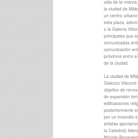
vida de la misma,
la ciudad de Milá
un centro urbano 
esta plaza, ademá
o la Galería Vitto
principales que s
comunicadas entre
comunicación entr
próximos entre sí
de la ciudad.
La ciudad de Mil
Galezzo Visconti 
objetivo de renov
de expansión terr
edificaciones rel
posteriormente en
por un incendio e
artistas aportaro
la Catedral) lide
Nicolás Bonaventu