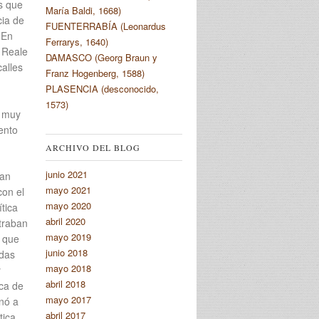
s que
María Baldi, 1668)
cia de
FUENTERRABÍA (Leonardus
 En
Ferrarys, 1640)
o Reale
DAMASCO (Georg Braun y
calles
Franz Hogenberg, 1588)
PLASENCIA (desconocido,
1573)
s muy
ento
ARCHIVO DEL BLOG
junio 2021
ran
mayo 2021
con el
mayo 2020
tica
abril 2020
ntraban
mayo 2019
a que
junio 2018
idas
mayo 2018
y
abril 2018
ica de
mayo 2017
nó a
abril 2017
tica,