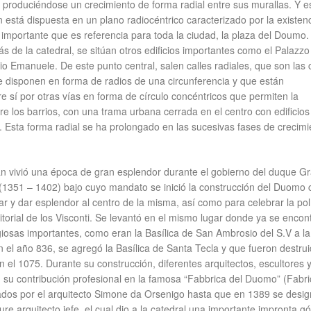
 produciéndose un crecimiento de forma radial entre sus murallas. Y e
n está dispuesta en un plano radiocéntrico caracterizado por la existen
importante que es referencia para toda la ciudad, la plaza del Doumo.
s de la catedral, se sitúan otros edificios importantes como el Palazz
rio Emanuele. De este punto central, salen calles radiales, que son las 
e disponen en forma de radios de una circunferencia y que están
 sí por otras vías en forma de círculo concéntricos que permiten la
e los barrios, con una trama urbana cerrada en el centro con edificio
. Esta forma radial se ha prolongado en las sucesivas fases de crecimi
án vivió una época de gran esplendor durante el gobierno del duque G
(1351 – 1402) bajo cuyo mandato se inició la construcción del Duomo 
ar y dar esplendor al centro de la misma, así como para celebrar la polí
itorial de los Visconti. Se levantó en el mismo lugar donde ya se enco
igiosas importantes, como eran la Basílica de San Ambrosio del S.V a l
 el año 836, se agregó la Basílica de Santa Tecla y que fueron destru
n el 1075. Durante su construcción, diferentes arquitectos, escultores 
n su contribución profesional en la famosa “Fabbrica del Duomo” (Fabr
rados por el arquitecto Simone da Orsenigo hasta que en 1389 se desig
re arquitecto jefe, el cual dio a la catedral una importante impronta gó