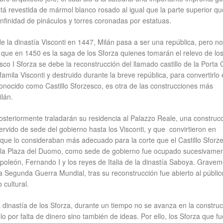
tá revestida de mármol blanco rosado al igual que la parte superior qu
nfinidad de pináculos y torres coronadas por estatuas.
de la dinastía Visconti en 1447, Milán pasa a ser una república, pero no
que en 1450 es la saga de los Sforza quienes tomarán el relevo de lo
isco I Sforza se debe la reconstrucción del llamado castillo de la Porta 
famila Visconti y destruido durante la breve república, para convertirlo
onocido como Castillo Sforzesco, es otra de las construcciones más
lán.
osteriormente traladarán su residencia al Palazzo Reale, una construcc
ervido de sede del gobierno hasta los Visconti, y que convirtieron en
 que lo consideraban más adecuado para la corte que el Castillo Sforz
e la Plaza del Duomo, como sede de gobierno fue ocupado sucesivamen
oleón, Fernando I y los reyes de Italia de la dinastía Saboya. Grave
 Segunda Guerra Mundial, tras su reconstrucción fue abierto al públic
cultural.
la dinastía de los Sforza, durante un tiempo no se avanza en la constru
o por falta de dinero sino también de ideas. Por ello, los Sforza que f