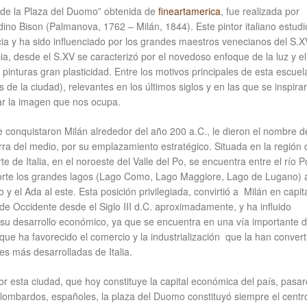
 de la Plaza del Duomo” obtenida de
fineartamerica
, fue realizada por
no Bison (Palmanova, 1762 – Milán, 1844). Este pintor italiano estudi
a y ha sido influenciado por los grandes maestros venecianos del S.XV
a, desde el S.XV se caracterizó por el novedoso enfoque de la luz y el
 pinturas gran plasticidad. Entre los motivos principales de esta escuel
s de la ciudad), relevantes en los últimos siglos y en las que se inspirar
ar la imagen que nos ocupa.
 conquistaron Milán alrededor del año 200 a.C., le dieron el nombre d
ra del medio, por su emplazamiento estratégico. Situada en la región 
e de Italia, en el noroeste del Valle del Po, se encuentra entre el río P
norte los grandes lagos (Lago Como, Lago Maggiore, Lago de Lugano) 
o y el Ada al este. Esta posición privilegiada, convirtió a Milán en capita
e Occidente desde el Siglo III d.C. aproximadamente, y ha influido
su desarrollo económico, ya que se encuentra en una vía importante 
que ha favorecido el comercio y la industrialización que la han convert
es más desarrolladas de Italia.
r esta ciudad, que hoy constituye la capital económica del país, pasa
lombardos, españoles, la plaza del Duomo constituyó siempre el centro