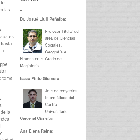
rte
en las
Dr. Josué Llull Peñalba
:
o
Profesor Titular del
 que es
área de Ciencias
 hasta
Sociales,
ida
Geografía e
Historia en el Grado de
eppe
Magisterio
ular
ue toma
Isaac Pinto Gismero
:
Jefe de proyectos
Informáticos del
s
Centro
a
Universitario
 de la
Cardenal Cisneros
andes
l,
Ana Elena Reina
:
y
 ciudad