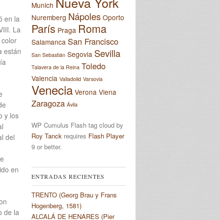
Nueva York
Munich
Nápoles
Nuremberg
Oporto
ó en la
París
Roma
III. La
Praga
 color
San Francisco
Salamanca
a están
Sevilla
Segovia
San Sebastián
ía
Toledo
Talavera de la Reina
Valencia
Valladolid
Varsovia
Venecia
Verona
Viena
e
Zaragoza
de
Ávila
o y los
WP Cumulus Flash tag cloud by
al
Roy Tanck
requires
Flash Player
l del
9 or better.
de
ido en
ENTRADAS RECIENTES
TRENTO (Georg Brau y Frans
ron
Hogenberg, 1581)
 de la
ALCALÁ DE HENARES (Pier