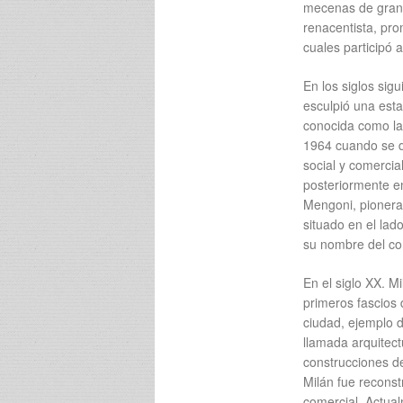
mecenas de grande
renacentista, pro
cuales participó 
En los siglos si
esculpió una esta
conocida como la
1964 cuando se dé
social y comerci
posteriormente en
Mengoni, pionera
situado en el lad
su nombre del con
En el siglo XX. M
primeros fascios 
ciudad, ejemplo d
llamada arquitect
construcciones d
Milán fue reconst
comercial. Actual