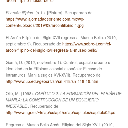
arcon-filipino-museo-bello/
El arcón filipino
. (s. f.). [Pintura]. Recuperado de
https://www.lajornadadeoriente.com.mx/wp-
content/uploads/2019/09/arconfilipino-1.jpg
El Arcón Filipino del Siglo XVII regresa al Museo Bello. (2019,
septiembre 9). Recuperado de
https://www.sobre-t.com/el-
arcon-filipino-del-siglo-xvii-regresa-al-museo-bello/
Gomà, D. (2012, noviembre 1). Control, espacio urbano e
identidad en la Filipinas colonial española: El caso de
Intramuros, Manila (siglos XVI-XVII). Recuperado de
http://www.ub.edu/geocrit/sn/sn-418/sn-418-19.htm
Ollé, M. (1998).
CAPÍTULO 2. LA FORMACIÓN DEL PARIÁN DE
MANILA: LA CONSTRUCCIÓN DE UN EQUILIBRIO
INESTABLE
. Recuperado de
http://www.ugr.es/~feiap/ceiap1/ceiap/capitulos/capitulo02.pdf
Regresa al Museo Bello Arcón Filipino del Siglo XVII. (2019,