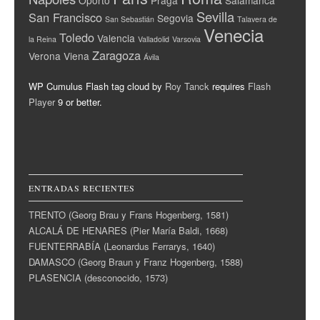
Sevilla
San Francisco
Segovia
San Sebastián
Talavera de
Venecia
Toledo
Valencia
la Reina
Valladolid
Varsovia
Zaragoza
Verona
Viena
Ávila
WP Cumulus Flash tag cloud by
Roy Tanck
requires
Flash
Player
9 or better.
ENTRADAS RECIENTES
TRENTO (Georg Brau y Frans Hogenberg, 1581)
ALCALÁ DE HENARES (Pier María Baldi, 1668)
FUENTERRABÍA (Leonardus Ferrarys, 1640)
DAMASCO (Georg Braun y Franz Hogenberg, 1588)
PLASENCIA (desconocido, 1573)