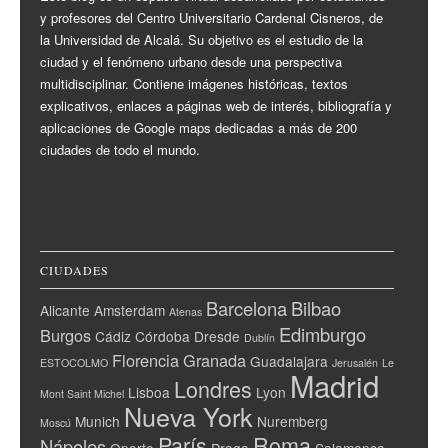
y profesores del Centro Universitario Cardenal Cisneros, de
la Universidad de Alcalá. Su objetivo es el estudio de la
ciudad y el fenómeno urbano desde una perspectiva
multidisciplinar. Contiene imágenes históricas, textos
explicativos, enlaces a páginas web de interés, bibliografía y
aplicaciones de Google maps dedicadas a más de 200
ciudades de todo el mundo.
CIUDADES
Barcelona
Bilbao
Alicante
Amsterdam
Atenas
Edimburgo
Burgos
Cádiz
Córdoba
Dresde
Dublín
Florencia
Granada
Guadalajara
ESTOCOLMO
Jerusalén
Le
Madrid
Londres
Lisboa
Lyon
Mont Saint Michel
Nueva York
Munich
Nuremberg
Moscú
París
Roma
Nápoles
Oporto
Praga
Salamanca