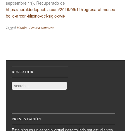
septiembre 11). Recuperado de
https://heraldodepuebla.com/2019/09/11/regresa-al-museo-
bello-arcon-filipino-del-siglo-xvii/
Tagged
Manila
|
Leave a comment
Post navigation
BUSCADOR
Search
PRESENTACIÓN
Este blog es un espacio virtual desarrollado por estudiantes