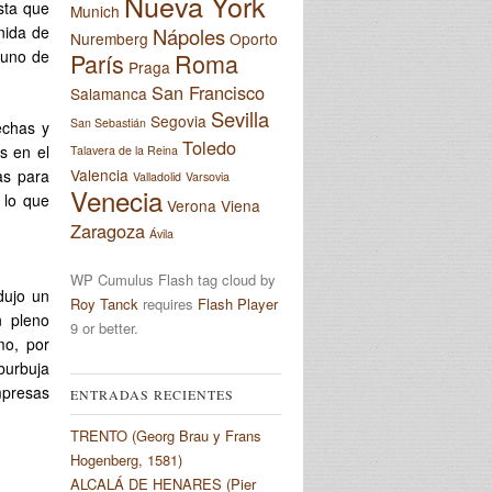
Nueva York
sta que
Munich
nida de
Nápoles
Nuremberg
Oporto
 uno de
París
Roma
Praga
San Francisco
Salamanca
Sevilla
Segovia
San Sebastián
echas y
Toledo
s en el
Talavera de la Reina
Valencia
as para
Valladolid
Varsovia
Venecia
 lo que
Verona
Viena
Zaragoza
Ávila
WP Cumulus Flash tag cloud by
dujo un
Roy Tanck
requires
Flash Player
n pleno
9 or better.
mo, por
burbuja
mpresas
ENTRADAS RECIENTES
TRENTO (Georg Brau y Frans
Hogenberg, 1581)
ALCALÁ DE HENARES (Pier