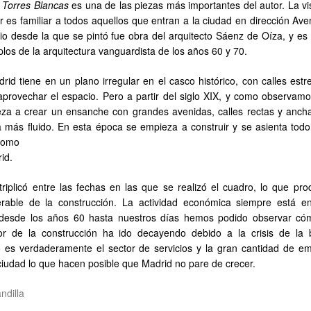
 Torres Blancas
es una de las piezas más importantes del autor. La vi
 es familiar a todos
aquellos que entran a la ciudad en dirección Ave
cio desde la que se pintó fue obra del arquitecto Sáenz de Oíza, y es
los de la arquitectura vanguardista de los años 60 y 70.
id tiene en un plano irregular en el casco histórico, con calles estr
 aprovechar el espacio. Pero a partir del siglo XIX, y como observamo
za a crear un ensanche con grandes avenidas, calles rectas y anch
ea más fluido. En esta época se empieza a construir y se asienta todo
como
id.
triplicó entre las fechas en las que se realizó el cuadro, lo que pro
rable de la construcción. La actividad económica siempre está e
o desde los años 60 hasta nuestros días hemos podido observar có
tor de la construcción ha ido decayendo debido a la crisis de la 
ro es verdaderamente el sector de servicios y la gran cantidad de e
ciudad lo que hacen posible que Madrid no pare de crecer.
ndilla