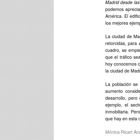
Madrid desde las
podemos apreciar
América. El edifi
los mejores ejemp
La ciudad de Madr
retorcidas, para
cuadro, se empie
que el tráfico s
hoy conocemos 
la ciudad de Madr
La población se 
aumento conside
desarrollo, per
ejemplo, el sec
inmobiliaria. Pe
que hay en esta 
Mónica Ricart Ara