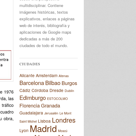
multidisciplinar. Contiene
imágenes históricas, textos
explicativos, enlaces a páginas
web de interés, bibliografía y
aplicaciones de Google maps
dedicadas a más de 200
ciudades de todo el mundo.
CIUDADES
Alicante
Amsterdam
Atenas
Barcelona
Bilbao
Burgos
Cádiz
Córdoba
Dresde
Dublín
de 1976
Edimburgo
rda, las
ESTOCOLMO
Florencia
Granada
tráfico
 cuadro
Guadalajara
Jerusalén
Le Mont
Londres
u obra,
Lisboa
Saint Michel
Madrid
Lyon
Moscú