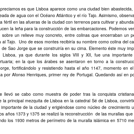
apreciamos es que Lisboa aparece como una ciudad bien abastecida,
eada de agua con el Océano Atlántico y el río Tajo. Asimismo, observ
ra fértil en las afueras de la ciudad con terrenos para cultivar y abund
cen la leña para la construcción de las embarcaciones. Podemos ver
ó sobre un relieve muy concreto, entre colinas que encerraban un 
a al Tajo. Uno de esos montes recibiría su nombre como colina del cast
lo de Sao Jorge que se construiría en su cima. Elemento éste muy imp
e Lisboa, ya que durante los siglos VIII y XII, fue una importante
tuaria; en la que los árabes se asentaron en torno a la construcc
Jorge, fortificándolo y resistiendo hasta el año 1147, momento en el
a por Afonso Henriques, primer rey de Portugal. Quedando así en p
e llevó se cabo como muestra de poder tras la conquista cristiana
 la principal mezquita de Lisboa en la catedral Sé de Lisboa, convirt
s importante de la ciudad y erigiéndose como núcleo de crecimiento 
los años 1373 y 1375 se realizó la reconstrucción de las murallas que
ando los 1930 metros de perímetro de la muralla islámica en 5710 me