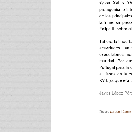
siglos XVI y XV
protagonismo int
de los principal
la inmensa prese
Felipe III sobre el
Tal era la impor
actividades ta
expediciones mar
mundial. Por es
Portugal para la 
a Lisboa en la c
XVII, ya que era 
Javier López Pér
Tagged
Lisboa
|
Leave