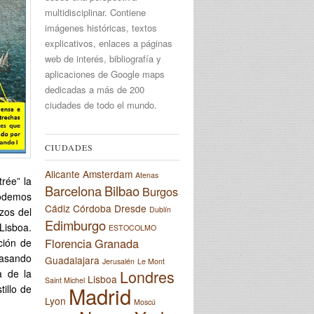
multidisciplinar. Contiene
imágenes históricas, textos
explicativos, enlaces a páginas
web de interés, bibliografía y
aplicaciones de Google maps
dedicadas a más de 200
ciudades de todo el mundo.
CIUDADES
Alicante
Amsterdam
Atenas
rée” la
Barcelona
Bilbao
Burgos
podemos
Cádiz
Córdoba
Dresde
Dublín
zos del
Edimburgo
Lisboa.
ESTOCOLMO
Florencia
Granada
ción de
trasando
Guadalajara
Jerusalén
Le Mont
Londres
a de la
Lisboa
Saint Michel
Madrid
tillo de
Lyon
Moscú