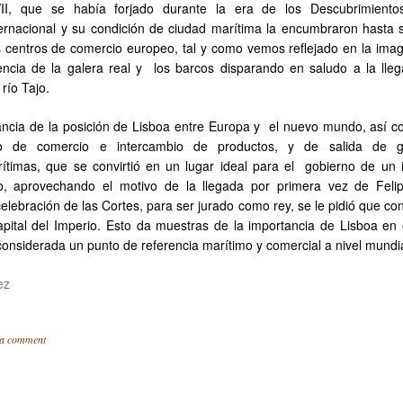
II, que se había forjado durante la era de los Descubrimiento
ernacional y su condición de ciudad marítima la encumbraron hasta 
es centros de comercio europeo, tal y como vemos reflejado en la ima
ncia de la galera real y los barcos disparando en saludo a la lle
 río Tajo.
tancia de la posición de Lisboa entre Europa y el nuevo mundo, así c
nto de comercio e intercambio de productos, y de salida de g
ítimas, que se convirtió en un lugar ideal para el gobierno de un 
o, aprovechando el motivo de la llegada por primera vez de Felip
celebración de las Cortes, para ser jurado como rey, se le pidió que con
apital del Imperio. Esto da muestras de la importancia de Lisboa en e
considerada un punto de referencia marítimo y comercial a nivel mundia
ez
 a comment