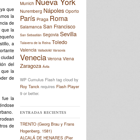
Nueva York
Munich
 ya que
Nápoles
Nuremberg
Oporto
amos la
París
Roma
Praga
ancia de
San Francisco
Salamanca
 que la
Sevilla
Segovia
San Sebastián
pequeño
Toledo
illo, a
Talavera de la Reina
Valencia
ortante
Valladolid
Varsovia
Venecia
 ciudad
Verona
Viena
ión del
Zaragoza
Ávila
 que la
oder de
WP Cumulus Flash tag cloud by
Roy Tanck
requires
Flash Player
9 or better.
 fue la
iéndose
urbano.
ENTRADAS RECIENTES
 rodean
TRENTO (Georg Brau y Frans
tros de
Hogenberg, 1581)
ALCALÁ DE HENARES (Pier