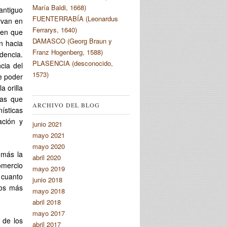
María Baldi, 1668)
antiguo
FUENTERRABÍA (Leonardus
rvan en
Ferrarys, 1640)
 en que
DAMASCO (Georg Braun y
n hacia
Franz Hogenberg, 1588)
dencia.
PLASENCIA (desconocido,
cia del
1573)
e poder
a orilla
cas que
ARCHIVO DEL BLOG
ísticas
ación y
junio 2021
mayo 2021
mayo 2020
 más la
abril 2020
omercio
mayo 2019
 cuanto
junio 2018
los más
mayo 2018
abril 2018
mayo 2017
s de los
abril 2017