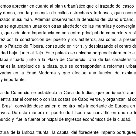
emos apreciar en cuanto al plan urbanístico que el trazado del casco 
 y denso, con la presencia de calles estrechas y tortuosas, que conse
trazado musulmán. Además observamos la densidad del plano urbano,
das se agrupaban unas con otras alrededor de las murallas y convergía
to, que adquiere importancia como centro principal de comercio y resi
z por la construcción del puerto y los astilleros, así como la presen
l o Palacio de Ribeira, construido en 1511, y desplazando el centro d
udad baja, junto al Tajo. Este palacio se ubicaba perpendicularmente a l
staba situado junto a la Plaza de Comercio. Una de las característi
r es la amplitud de la plaza, que se corresponden a reformas urban
alizadas en la Edad Moderna y que efectúa una función de explan
uy importante.
za de Comercio se estableció la Casa de Indias, que enriqueció aún
entralizar el comercio con las costas de Cabo Verde, y organizar al c
y Brasil, convirtiéndose así en el centro más importante de Europa en
clavos. De esta manera el puerto de Lisboa se convirtió en uno de 
undo y fue la fuente principal de ingresos económicos de la ciudad.
ctura de la Lisboa triunfal, la capital del floreciente Imperio portugué