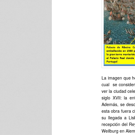
La imagen que h
cual se conside
ver la ciudad ce
siglo XVII: la e
Además, se desco
esta obra fuera c
su llegada a Lis
recepción del Rey
Weilburg en Alem