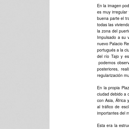
En la imagen pod
es muy irregular
buena parte el 
todas las vivien
la zona del puer
Impulsado a su ve
nuevo Palacio Rea
portugués a la ci
del río Tajo y e
podemos observa
posteriores, re
regularización m
En la propia Pla
ciudad debido a c
con Asia, África 
al tráfico de es
importantes del m
Esta era la estru