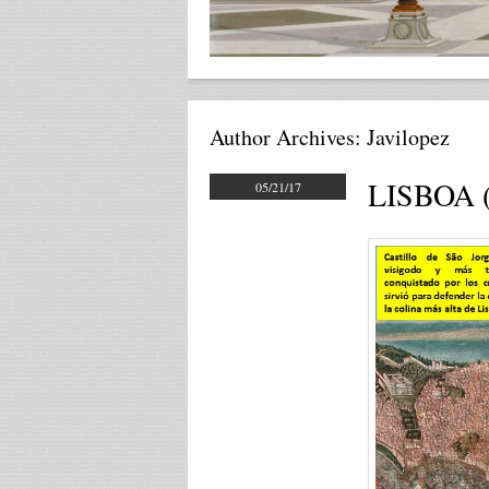
Author Archives:
Javilopez
LISBOA (
05/21/17