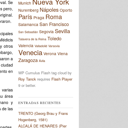
Nueva York
val. Se
Munich
Nápoles
s pero,
Nuremberg
Oporto
París
Roma
iginal.
Praga
oraron.
San Francisco
Salamanca
Sevilla
Segovia
San Sebastián
cipales
Toledo
Talavera de la Reina
Médicis
Valencia
y otros
Valladolid
Varsovia
Venecia
embargo,
Verona
Viena
saron a
Zaragoza
Ávila
 ciudad
ento en
WP Cumulus Flash tag cloud by
Roy Tanck
requires
Flash Player
9 or better.
 varias
 su área
umano y
ENTRADAS RECIENTES
 de las
TRENTO (Georg Brau y Frans
Hogenberg, 1581)
ALCALÁ DE HENARES (Pier
partes,