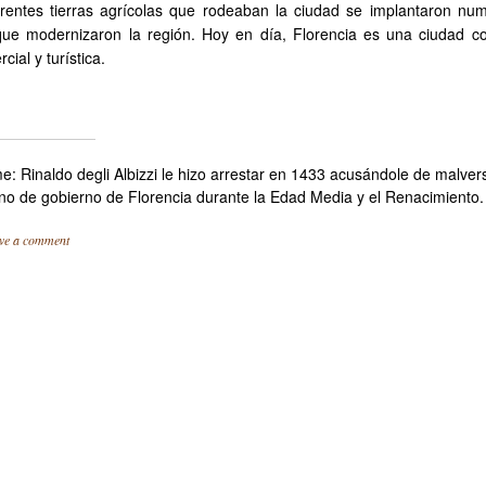
ferentes tierras agrícolas que rodeaban la ciudad se implantaron nu
 que modernizaron la región. Hoy en día, Florencia es una ciudad c
ial y turística.
me:
Rinaldo degli Albizzi
le hizo arrestar en
1433
acusándole de malvers
no de gobierno de Florencia durante la Edad Media y el Renacimiento.
ve a comment