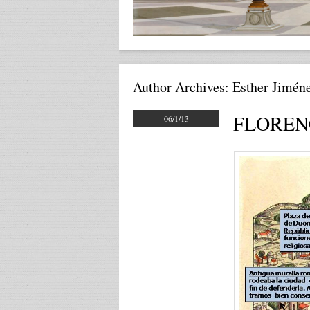
Author Archives:
Esther Jimén
FLORENC
06/1/13