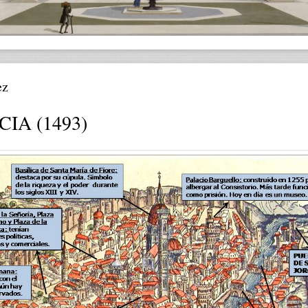
ez
IA (1493)