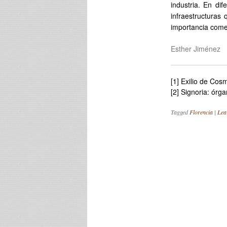
industria. En di
infraestructuras
importancia comerc
Esther Jiménez
[1]
Exilio de Cos
[2]
Signoria: órga
Tagged
Florencia
|
Lea
Post navigation