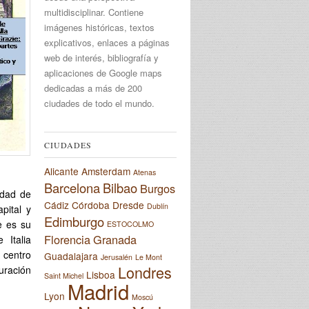
multidisciplinar. Contiene
imágenes históricas, textos
explicativos, enlaces a páginas
web de interés, bibliografía y
aplicaciones de Google maps
dedicadas a más de 200
ciudades de todo el mundo.
CIUDADES
Alicante
Amsterdam
Atenas
Barcelona
Bilbao
Burgos
udad de
Cádiz
Córdoba
Dresde
Dublín
pital y
Edimburgo
e es su
ESTOCOLMO
Florencia
Granada
 Italia
 centro
Guadalajara
Jerusalén
Le Mont
Londres
uración
Lisboa
Saint Michel
Madrid
Lyon
Moscú