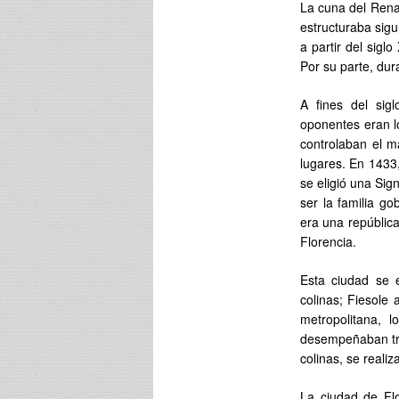
La cuna del Rena
estructuraba sig
a partir del sigl
Por su parte, du
A fines del sigl
oponentes eran l
controlaban el m
lugares. En 1433,
se eligió una Sig
ser la familia go
era una república
Florencia.
Esta ciudad se 
colinas; Fiesole 
metropolitana, 
desempeñaban trab
colinas, se reali
La ciudad de Flo