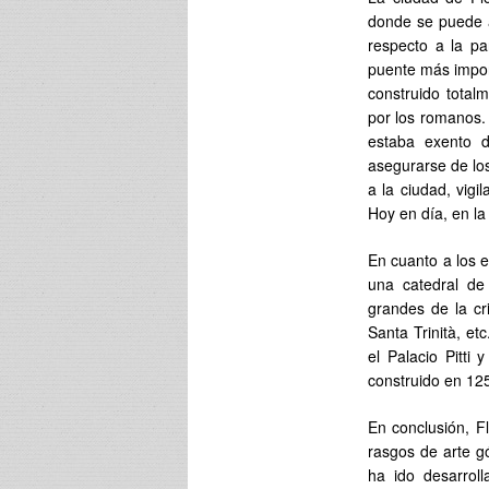
donde se puede a
respecto a la p
puente más impor
construido total
por los romanos.
estaba exento 
asegurarse de lo
a la ciudad, vig
Hoy en día, en la
En cuanto a los e
una catedral de 
grandes de la cr
Santa Trinità, e
el Palacio Pitti 
construido en 125
En conclusión, F
rasgos de arte g
ha ido desarrol