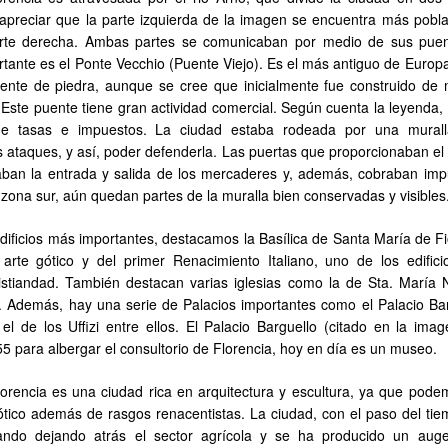
preciar que la parte izquierda de la imagen se encuentra más pobl
arte derecha. Ambas partes se comunicaban por medio de sus puen
tante es el Ponte Vecchio (Puente Viejo). Es el más antiguo de Europa
mente de piedra, aunque se cree que inicialmente fue construido de
 Este puente tiene gran actividad comercial. Según cuenta la leyenda,
de tasas e impuestos. La ciudad estaba rodeada por una mural
s ataques, y así, poder defenderla. Las puertas que proporcionaban el
ilaban la entrada y salida de los mercaderes y, además, cobraban imp
 zona sur, aún quedan partes de la muralla bien conservadas y visibles
dificios más importantes, destacamos la Basílica de Santa María de Fi
arte gótico y del primer Renacimiento Italiano, uno de los edific
istiandad. También destacan varias iglesias como la de Sta. María N
tc. Además, hay una serie de Palacios importantes como el Palacio Bar
y el de los Uffizi entre ellos. El Palacio Barguello (citado en la ima
5 para albergar el consultorio de Florencia, hoy en día es un museo.
lorencia es una ciudad rica en arquitectura y escultura, ya que pode
ótico además de rasgos renacentistas. La ciudad, con el paso del tie
lando dejando atrás el sector agrícola y se ha producido un aug