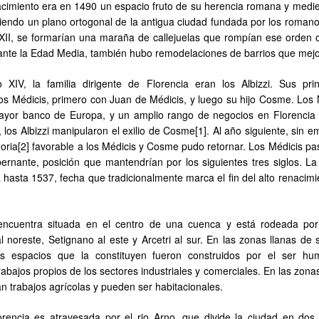
cimiento era en 1490 un espacio fruto de su herencia romana y medie
uiendo un plano ortogonal de la antigua ciudad fundada por los romano
o XII, se formarían una maraña de callejuelas que rompían ese orden or
rante la Edad Media, también hubo remodelaciones de barrios que mej
o XIV, la familia dirigente de Florencia eran los Albizzi. Sus prin
os Médicis, primero con Juan de Médicis, y luego su hijo Cosme. Los 
ayor banco de Europa, y un amplio rango de negocios en Florencia 
 los Albizzi manipularon el exilio de Cosme[1]. Al año siguiente, sin 
noria[2] favorable a los Médicis y Cosme pudo retornar. Los Médicis pa
bernante, posición que mantendrían por los siguientes tres siglos. La
 hasta 1537, fecha que tradicionalmente marca el fin del alto renacimi
encuentra situada en el centro de una cuenca y está rodeada por
al noreste, Setignano al este y Arcetri al sur. En las zonas llanas de
los espacios que la constituyen fueron construidos por el ser h
ajos propios de los sectores industriales y comerciales. En las zonas
zan trabajos agrícolas y pueden ser habitacionales.
rencia es atravesada por el rio Arno, que divide la ciudad en dos 