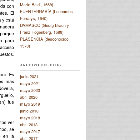
María Baldi, 1668)
ada con
FUENTERRABÍA (Leonardus
tes. El
Ferrarys, 1640)
 y está
DAMASCO (Georg Braun y
 madera
Franz Hogenberg, 1588)
 porque
PLASENCIA (desconocido,
la para
1573)
 acceso
uestos.
.
ARCHIVO DEL BLOG
ore. Es
junio 2021
ios más
mayo 2021
ovella,
mayo 2020
guello,
abril 2020
gen) fue
mayo 2019
junio 2018
mayo 2018
mos ver
abril 2018
mpo, se
mayo 2017
e en la
abril 2017