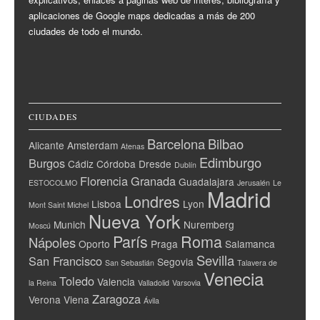
aplicaciones de Google maps dedicadas a más de 200
ciudades de todo el mundo.
CIUDADES
Barcelona
Bilbao
Alicante
Amsterdam
Atenas
Edimburgo
Burgos
Cádiz
Córdoba
Dresde
Dublín
Florencia
Granada
Guadalajara
ESTOCOLMO
Jerusalén
Le
Madrid
Londres
Lisboa
Lyon
Mont Saint Michel
Nueva York
Munich
Nuremberg
Moscú
París
Roma
Nápoles
Oporto
Praga
Salamanca
Sevilla
San Francisco
Segovia
San Sebastián
Talavera de
Venecia
Toledo
Valencia
la Reina
Valladolid
Varsovia
Zaragoza
Verona
Viena
Ávila