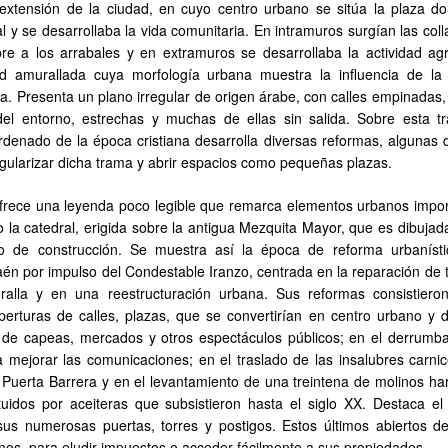
 extensión de la ciudad, en cuyo centro urbano se sitúa la plaza d
al y se desarrollaba la vida comunitaria. En intramuros surgían las col
 a los arrabales y en extramuros se desarrollaba la actividad agr
d amurallada cuya morfología urbana muestra la influencia de la 
ana. Presenta un plano irregular de origen árabe, con calles empinadas
del entorno, estrechas y muchas de ellas sin salida. Sobre esta t
rdenado de la época cristiana desarrolla diversas reformas, algunas d
gularizar dicha trama y abrir espacios como pequeñas plazas.
frece una leyenda poco legible que remarca elementos urbanos impor
la catedral, erigida sobre la antigua Mezquita Mayor, que es dibujada
o de construcción. Se muestra así la época de reforma urbaníst
én por impulso del Condestable Iranzo, centrada en la reparación de t
alla y en una reestructuración urbana. Sus reformas consistiero
perturas de calles, plazas, que se convertirían en centro urbano y d
 de capeas, mercados y otros espectáculos públicos; en el derrumb
a mejorar las comunicaciones; en el traslado de las insalubres carnic
 Puerta Barrera y en el levantamiento de una treintena de molinos har
tuidos por aceiteras que subsistieron hasta el siglo XX. Destaca el 
us numerosas puertas, torres y postigos. Estos últimos abiertos d
cinos, para eludir impuestos o acceder fácilmente a sus propiedades.