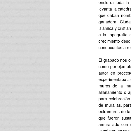
encierra toda la
levanta la catedr
que daban nombre
ganadera. Ciuda
islámica y cristi
a la topografía 
crecimiento deso
conducentes a re
El grabado nos o
como por ejemplo 
autor en proces
experimentaba Ja
muros de la mur
allanamiento o a
para celebración
de murallas, par
extramuros de la
que fueron susti
amurallado con s
ilegal por los ve