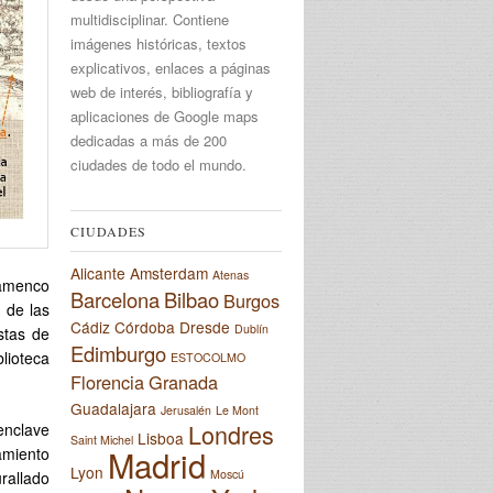
multidisciplinar. Contiene
imágenes históricas, textos
explicativos, enlaces a páginas
web de interés, bibliografía y
aplicaciones de Google maps
dedicadas a más de 200
ciudades de todo el mundo.
CIUDADES
Alicante
Amsterdam
Atenas
lamenco
Barcelona
Bilbao
Burgos
 de las
Cádiz
Córdoba
Dresde
Dublín
stas de
Edimburgo
lioteca
ESTOCOLMO
Florencia
Granada
Guadalajara
Jerusalén
Le Mont
Londres
 enclave
Lisboa
Saint Michel
Madrid
amiento
Lyon
Moscú
rallado