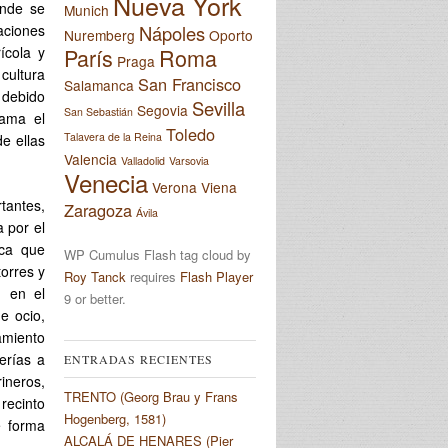
Nueva York
onde se
Munich
Nápoles
laciones
Nuremberg
Oporto
París
Roma
ícola y
Praga
cultura
San Francisco
Salamanca
, debido
Sevilla
Segovia
San Sebastián
rama el
Toledo
Talavera de la Reina
e ellas
Valencia
Valladolid
Varsovia
Venecia
Verona
Viena
tantes,
Zaragoza
Ávila
 por el
ica que
WP Cumulus Flash tag cloud by
orres y
Roy Tanck
requires
Flash Player
n en el
9 or better.
e ocio,
amiento
erías a
ENTRADAS RECIENTES
ineros,
TRENTO (Georg Brau y Frans
recinto
Hogenberg, 1581)
e forma
ALCALÁ DE HENARES (Pier