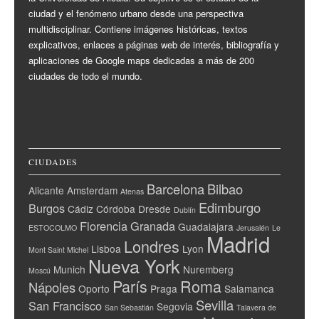
ciudad y el fenómeno urbano desde una perspectiva
multidisciplinar. Contiene imágenes históricas, textos
explicativos, enlaces a páginas web de interés, bibliografía y
aplicaciones de Google maps dedicadas a más de 200
ciudades de todo el mundo.
CIUDADES
Barcelona
Bilbao
Alicante
Amsterdam
Atenas
Edimburgo
Burgos
Cádiz
Córdoba
Dresde
Dublín
Florencia
Granada
Guadalajara
ESTOCOLMO
Jerusalén
Le
Madrid
Londres
Lisboa
Lyon
Mont Saint Michel
Nueva York
Munich
Nuremberg
Moscú
París
Roma
Nápoles
Oporto
Praga
Salamanca
Sevilla
San Francisco
Segovia
San Sebastián
Talavera de