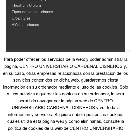
Theatrum Urbium
Tipos de planos urbanos
Urbanity.es
Viñetas urbanas
Para poder ofrecer los servicios de la web: y poder administrar la
ESTADÍSTICAS
página, CENTRO UNIVERSITARIO CARDENAL CISNEROS y,
en su caso, otras empresas relacionadas con la prestación de los
Contador de Visitas
servicios contenidos en dicha web, guardaremos cierta
información en su ordenador mediante el uso de las cookies. Solo
si nos autoriza a guardar las cookies en su ordenador, le será
permitido navegar por la página web de CENTRO
UNIVERSITARIO CARDENAL CISNEROS y ver toda la
información y servicios. Si quiere saber qué son las cookies,
© 2026 La Ciudad en el Arte
|
Proudly powered by WordPress
|
Theme: Skirmish
by
Blank Themes
cuáles utiliza esta página web y cómo eliminarlas, consulte la
política de cookies de la web de CENTRO UNIVERSITARIO