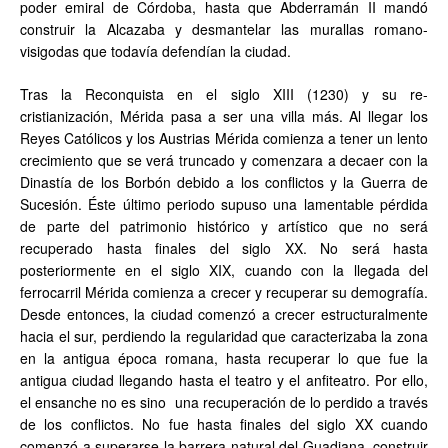
poder emiral de Córdoba, hasta que Abderramán II mandó
construir la Alcazaba y desmantelar las murallas romano-
visigodas que todavía defendían la ciudad.
Tras la Reconquista en el siglo XIII (1230) y su re-
cristianización, Mérida pasa a ser una villa más. Al llegar los
Reyes Católicos y los Austrias Mérida comienza a tener un lento
crecimiento que se verá truncado y comenzara a decaer con la
Dinastía de los Borbón debido a los conflictos y la Guerra de
Sucesión. Éste último periodo supuso una lamentable pérdida
de parte del patrimonio histórico y artístico que no será
recuperado hasta finales del siglo XX. No será hasta
posteriormente en el siglo XIX, cuando con la llegada del
ferrocarril Mérida comienza a crecer y recuperar su demografía.
Desde entonces, la ciudad comenzó a crecer estructuralmente
hacia el sur, perdiendo la regularidad que caracterizaba la zona
en la antigua época romana, hasta recuperar lo que fue la
antigua ciudad llegando hasta el teatro y el anfiteatro. Por ello,
el ensanche no es sino una recuperación de lo perdido a través
de los conflictos. No fue hasta finales del siglo XX cuando
comenzó a superarse la barrera natural del Guadiana, construir