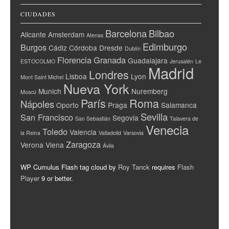
CIUDADES
Barcelona
Bilbao
Alicante
Amsterdam
Atenas
Edimburgo
Burgos
Cádiz
Córdoba
Dresde
Dublín
Florencia
Granada
Guadalajara
ESTOCOLMO
Jerusalén
Le
Madrid
Londres
Lisboa
Lyon
Mont Saint Michel
Nueva York
Munich
Nuremberg
Moscú
París
Roma
Nápoles
Oporto
Praga
Salamanca
Sevilla
San Francisco
Segovia
San Sebastián
Talavera de
Venecia
Toledo
Valencia
la Reina
Valladolid
Varsovia
Zaragoza
Verona
Viena
Ávila
WP Cumulus Flash tag cloud by
Roy Tanck
requires
Flash
Player
9 or better.