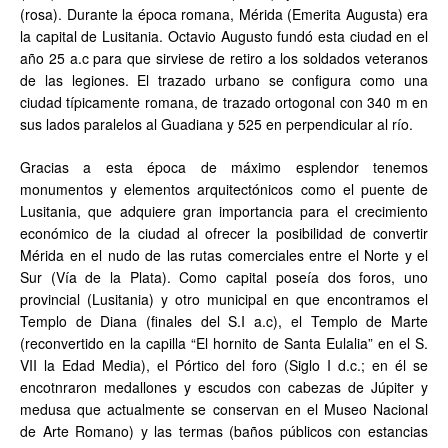
(rosa). Durante la época romana, Mérida (Emerita Augusta) era
la capital de Lusitania. Octavio Augusto fundó esta ciudad en el
año 25 a.c para que sirviese de retiro a los soldados veteranos
de las legiones. El trazado urbano se configura como una
ciudad típicamente romana, de trazado ortogonal con 340 m en
sus lados paralelos al Guadiana y 525 en perpendicular al río.
Gracias a esta época de máximo esplendor tenemos
monumentos y elementos arquitectónicos como el puente de
Lusitania, que adquiere gran importancia para el crecimiento
económico de la ciudad al ofrecer la posibilidad de convertir
Mérida en el nudo de las rutas comerciales entre el Norte y el
Sur (Vía de la Plata). Como capital poseía dos foros, uno
provincial (Lusitania) y otro municipal en que encontramos el
Templo de Diana (finales del S.I a.c), el Templo de Marte
(reconvertido en la capilla “El hornito de Santa Eulalia” en el S.
VII la Edad Media), el Pórtico del foro (Siglo I d.c.; en él se
encotnraron medallones y escudos con cabezas de Júpiter y
medusa que actualmente se conservan en el Museo Nacional
de Arte Romano) y las termas (baños públicos con estancias